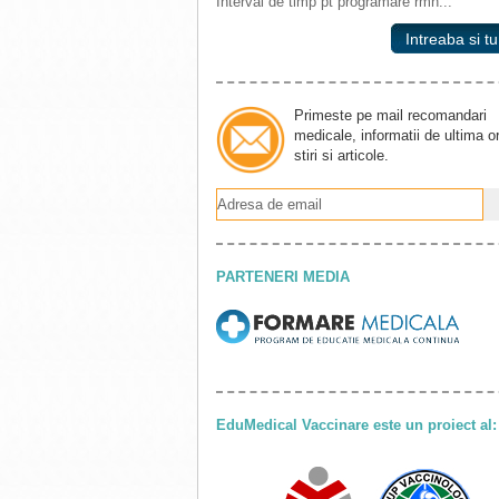
Interval de timp pt programare rmn...
Intreaba si tu
Primeste pe mail recomandari
medicale, informatii de ultima o
stiri si articole.
PARTENERI MEDIA
EduMedical Vaccinare este un proiect al: