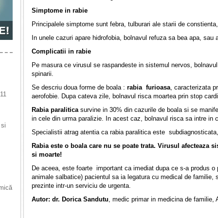
Simptome in rabie
Principalele simptome sunt febra, tulburari ale starii de constienta
In unele cazuri apare hidrofobia, bolnavul refuza sa bea apa, sau 
Complicatii in rabie
Pe masura ce virusul se raspandeste in sistemul nervos, bolnavul r
spinarii.
Se descriu doua forme de boala :
rabia furioasa
, caracterizata pr
 11
aerofobie. Dupa cateva zile, bolnavul risca moartea prin stop cardi
Rabia paralitica
survine in 30% din cazurile de boala si se manifes
in cele din urma paralizie. In acest caz, bolnavul risca sa intre in
 si
Specialistii atrag atentia ca rabia paralitica este subdiagnosticata
Rabia este o boala care nu se poate trata. Virusul afecteaza s
si moarte!
De aceea, este foarte important ca imediat dupa ce s-a produs o 
animale salbatice) pacientul sa ia legatura cu medical de familie, 
prezinte intr-un serviciu de urgenta.
 mică
Autor: dr. Dorica Sandutu
, medic primar in medicina de familie, 