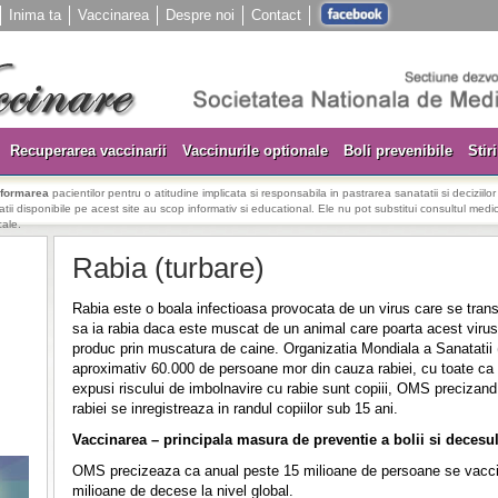
Inima ta
Vaccinarea
Despre noi
Contact
Recuperarea vaccinarii
Vaccinurile optionale
Boli prevenibile
Stiri
nformarea
pacientilor pentru o atitudine implicata si responsabila in pastrarea sanatatii si deciziilo
rmatii disponibile pe acest site au scop informativ si educational. Ele nu pot substitui consultul medica
cale.
Rabia (turbare)
Rabia este o boala infectioasa provocata de un virus care se tra
sa ia rabia daca este muscat de un animal care poarta acest virus
produc prin muscatura de caine. Organizatia Mondiala a Sanatatii 
aproximativ 60.000 de persoane mor din cauza rabiei, cu toate ca
expusi riscului de imbolnavire cu rabie sunt copiii, OMS precizan
rabiei se inregistreaza in randul copiilor sub 15 ani.
Vaccinarea – principala masura de preventie a bolii si decesu
OMS precizeaza ca anual peste 15 milioane de persoane se vaccin
milioane de decese la nivel global.