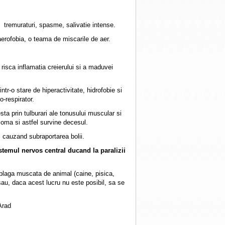
, tremuraturi, spasme, salivatie intense.
aerofobia, o teama de miscarile de aer.
isca inflamatia creierului si a maduvei
intr-o stare de hiperactivitate, hidrofobie si
o-respirator.
ta prin tulburari ale tonusului muscular si
 coma si astfel survine decesul.
, cauzand subraportarea bolii.
istemul nervos central ducand la paralizii
plaga muscata de animal (caine, pisica,
sau, daca acest lucru nu este posibil, sa se
Arad