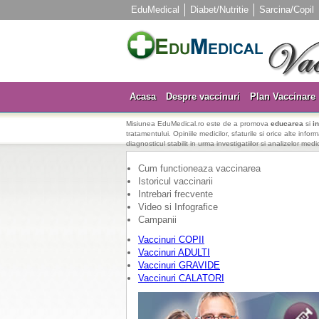
EduMedical
Diabet/Nutritie
Sarcina/Copil
Acasa
Despre vaccinuri
Plan Vaccinare
Misiunea EduMedical.ro este de a promova
educarea
si
i
tratamentului. Opiniile medicilor, sfaturile si orice alte info
diagnosticul stabilit in urma investigatiilor si analizelor medi
Cum functioneaza vaccinarea
Istoricul vaccinarii
Intrebari frecvente
Video si Infografice
Campanii
Vaccinuri COPII
Vaccinuri ADULTI
Vaccinuri GRAVIDE
Vaccinuri CALATORI