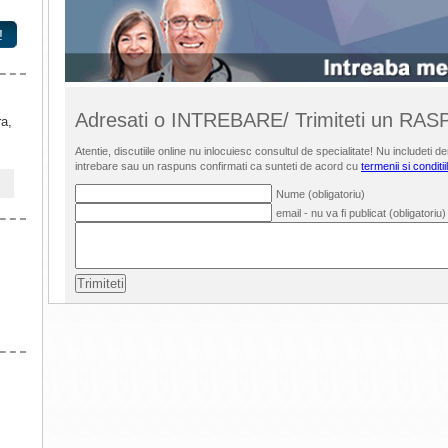
!
Adresati o INTREBARE/ Trimiteti un RA
ra,
Atentie, discutiile online nu inlocuiesc consultul de specialitate! Nu includet
intrebare sau un raspuns confirmati ca sunteti de acord cu
termenii si conditii
Nume (obligatoriu)
email - nu va fi publicat (obligatoriu)