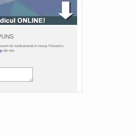
SPUNS
i denumiri de medicamente in mesaj. Postand o
le
site-ului.