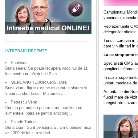
Campionatul Mondial
vaccinare, rubeola s
Reprezentantii O
delegatiilor oficiale 
Turistii care vin in
care vin din tari in
INTREBARI RECENTE
La ce simptome tr
Paulescu:
Specialistii OMS ave
Bună seara! Se poate recupera vaccinul de 11
ganglioni inflamati
luni pentru un băiețel de 2 ani ...
In cazul suporterilo
MEREANU TUDOR CRISTIAN:
unitati medicale de
Buna ziua ! figurez ca ne asigurat in sistem si
Autoritatile din Bra
vreau sa stiu de ce , Multumesc ...
fluxul mare de vizi
Petrescu Vera:
inregistrate cazuri d
Cui ma pot adresa pentru a-mi face lista cu
alimentele interzise pentru anticoag...
Palade Tudora:
Bună ziua ! Sunt pensionară , am o pensie mică
de 1200 de lei și a-și dori ...