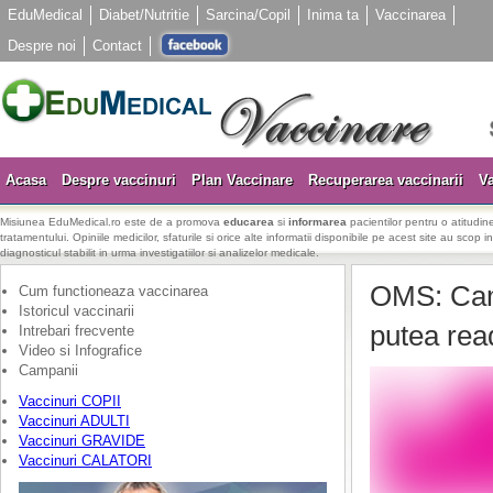
EduMedical
Diabet/Nutritie
Sarcina/Copil
Inima ta
Vaccinarea
Despre noi
Contact
Acasa
Despre vaccinuri
Plan Vaccinare
Recuperarea vaccinarii
Va
Misiunea EduMedical.ro este de a promova
educarea
si
informarea
pacientilor pentru o atitudine
tratamentului. Opiniile medicilor, sfaturile si orice alte informatii disponibile pe acest site au scop i
diagnosticul stabilit in urma investigatiilor si analizelor medicale.
OMS: Camp
Cum functioneaza vaccinarea
Istoricul vaccinarii
putea read
Intrebari frecvente
Video si Infografice
Campanii
Vaccinuri COPII
Vaccinuri ADULTI
Vaccinuri GRAVIDE
Vaccinuri CALATORI