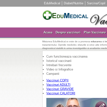
EduMedical
Diabet/Nutritie
Sarcina/Copil
Acasa
Despre vaccinuri
Plan Vaccinare
Misiunea EduMedical.ro este de a promova
educarea
si
i
tratamentului. Opiniile medicilor, sfaturile si orice alte info
diagnosticul stabilit in urma investigatiilor si analizelor medi
Cum functioneaza vaccinarea
Istoricul vaccinarii
Intrebari frecvente
Video si Infografice
Campanii
Vaccinuri COPII
Vaccinuri ADULTI
Vaccinuri GRAVIDE
Vaccinuri CALATORI