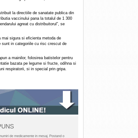
ibuit la directiile de sanatate publica din
ibutia vaccinului pana la totalul de 1 300
ndarului agreat cu distribuitorul”, se
a mai sigura si eficienta metoda de
 sunt in categoriile cu risc crescut de
n a mainilor, folosirea batistelor pentru
tatie bazata pe legume si fructe, odihna si
i respiratorii, si in special prin gripa.
SPUNS
i denumiri de medicamente in mesaj. Postand o