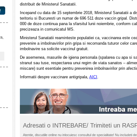
distribuit de Ministerul Sanatatii.
!
Incepand cu data de 15 septembrie 2018, Ministerul Sanatatii a distr
teritoriu si Bucuresti un numar de 696 511 doze vaccin gripal. Distr
000 de doze continua pana la sfarsitul lunii noiembrie, conform cale
precizeaza in comunicatul MS.
ra,
Ministerul Sanatatii reaminteste populatiei ca, vaccinarea este ce
prevenire a imbolnavirilor prin gripa si recomanda tuturor celor care
imbolnavire sa solicite vaccinul gratuit.
De asemenea, masurile de igiena personala (spalarea cu apa si sapu
stranut sau tuse, respectarea unui regim de viata sanatos – alimen
miscare) sunt esentiale pentru prevenirea imbolnavirilor prin afectiun
Informatii despre vaccinare antigripala,
AICI
.
Adresati o INTREBARE/ Trimiteti un RA
Atentie, discutiile online nu inlocuiesc consultul de specialitate! Nu includet