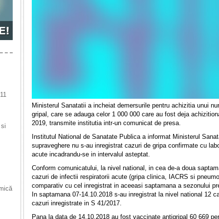
 11
Ministerul Sanatatii a incheiat demersurile pentru achizitia unui 
gripal, care se adauga celor 1 000 000 care au fost deja achiziti
2019, transmite institutia intr-un comunicat de presa.
 si
Institutul National de Sanatate Publica a informat Ministerul Sana
supraveghere nu s-au inregistrat cazuri de gripa confirmate cu labora
acute incadrandu-se in intervalul asteptat.
Conform comunicatului, la nivel national, in cea de-a doua sapta
cazuri de infectii respiratorii acute (gripa clinica, IACRS si pneu
comparativ cu cel inregistrat in aceeasi saptamana a sezonului pr
 mică
In saptamana 07-14.10.2018 s-au inregistrat la nivel national 12 ca
cazuri inregistrate in S 41/2017.
Pana la data de 14.10.2018 au fost vaccinate antigripal 60 669 per