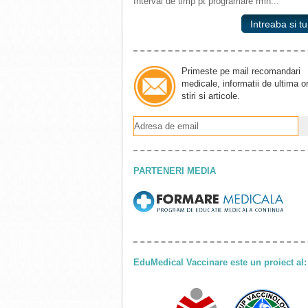
Interval de timp pt programare rmn...
Intreaba si tu
Primeste pe mail recomandari
medicale, informatii de ultima o
stiri si articole.
PARTENERI MEDIA
EduMedical Vaccinare este un proiect al: