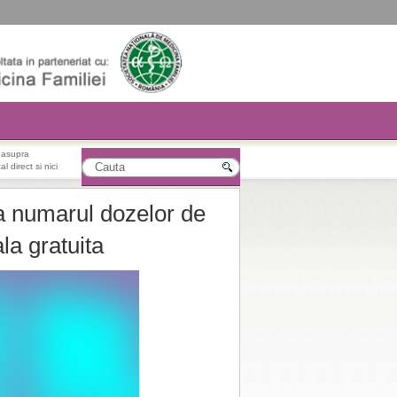
r asupra
l direct si nici
a numarul dozelor de
la gratuita