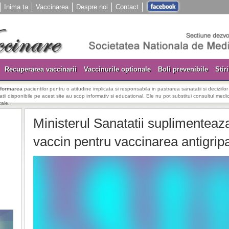
Inima ta
Vaccinarea
Despre noi
Contact
Recuperarea vaccinarii
Vaccinurile optionale
Boli prevenibile
Stiri
nformarea
pacientilor pentru o atitudine implicata si responsabila in pastrarea sanatatii si deciziilo
rmatii disponibile pe acest site au scop informativ si educational. Ele nu pot substitui consultul medica
cale.
Ministerul Sanatatii suplimenteaz
vaccin pentru vaccinarea antigripa