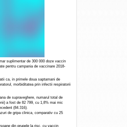
numar suplimentar de 300 000 doze vaccin
onate pentru campania de vaccinare 2018-
tatii ca, in primele doua saptamani de
torul, morbiditatea prin infectii respiratorii
mana de supraveghere, numarul total de
monii) a fost de 82 799, cu 1,8% mai mic
ecedent (84.316).
zuri de gripa clinica, comparativ cu 25
soane din grupele la risc, cu vaccin