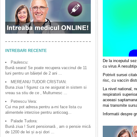
INTREBARI RECENTE
De la inceputul sez
Paulescu:
cu virus A nesubtipa
Bună seara! Se poate recupera vaccinul de 11
luni pentru un băiețel de 2 ani ...
Potrivit sursei cit
risc, cu vaccin dist
MEREANU TUDOR CRISTIAN:
Buna ziua ! figurez ca ne asigurat in sistem si
La nivel national, nu
vreau sa stiu de ce , Multumesc ...
respiratorii superi
aceeasi saptamana 
Petrescu Vera:
mai transmite sursa
Cui ma pot adresa pentru a-mi face lista cu
alimentele interzise pentru anticoag...
Informatii despre gr
Palade Tudora:
Bună ziua ! Sunt pensionară , am o pensie mică
de 1200 de lei și a-și dori ...