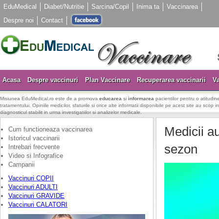
EduMedical
Diabet/Nutritie
Sarcina/Copil
Inima ta
Vaccinarea
Despre noi
Contact
Acasa
Despre vaccinuri
Plan Vaccinare
Recuperarea vaccinarii
Va
Misiunea EduMedical.ro este de a promova
educarea
si
informarea
pacientilor pentru o atitudine
tratamentului. Opiniile medicilor, sfaturile si orice alte informatii disponibile pe acest site au scop i
diagnosticul stabilit in urma investigatiilor si analizelor medicale.
Medicii a
Cum functioneaza vaccinarea
Istoricul vaccinarii
sezon
Intrebari frecvente
Video si Infografice
Campanii
Vaccinuri COPII
Vaccinuri ADULTI
Vaccinuri GRAVIDE
Vaccinuri CALATORI