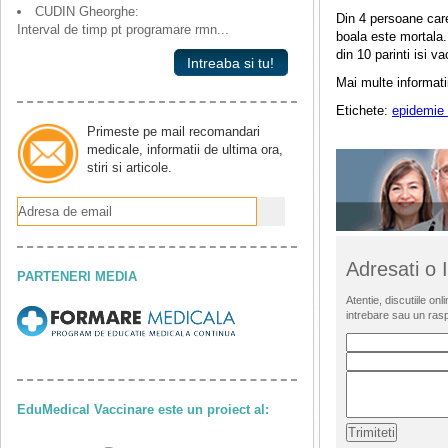
CUDIN Gheorghe:
Din 4 persoane care 
Interval de timp pt programare rmn...
boala este mortala. 
din 10 parinti isi v
Intreaba si tu!
Mai multe informati
Etichete:
epidemie 
Primeste pe mail recomandari
medicale, informatii de ultima ora,
stiri si articole.
Adresati o
PARTENERI MEDIA
Atentie, discutiile o
intrebare sau un ras
EduMedical Vaccinare este un proiect al: