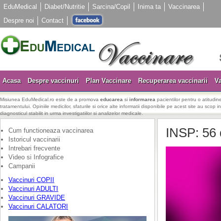
EduMedical
Diabet/Nutritie
Sarcina/Copil
Inima ta
Vaccinarea
Despre noi
Contact
Acasa
Despre vaccinuri
Plan Vaccinare
Recuperarea vaccinarii
Va
Misiunea EduMedical.ro este de a promova
educarea
si
informarea
pacientilor pentru o atitudine
tratamentului. Opiniile medicilor, sfaturile si orice alte informatii disponibile pe acest site au scop i
diagnosticul stabilit in urma investigatiilor si analizelor medicale.
INSP: 56 
Cum functioneaza vaccinarea
Istoricul vaccinarii
Intrebari frecvente
Video si Infografice
Campanii
Vaccinuri COPII
Vaccinuri ADULTI
Vaccinuri GRAVIDE
Vaccinuri CALATORI