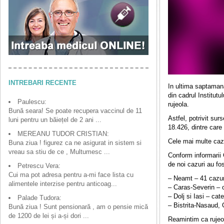
INTREBARI RECENTE
In ultima saptamana
din cadrul Institut
Paulescu:
rujeola.
Bună seara! Se poate recupera vaccinul de 11
Astfel, potrivit sur
luni pentru un băiețel de 2 ani ...
18.426, dintre care
MEREANU TUDOR CRISTIAN:
Cele mai multe cazu
Buna ziua ! figurez ca ne asigurat in sistem si
vreau sa stiu de ce , Multumesc ...
Conform informarii 
de noi cazuri au fo
Petrescu Vera:
Cui ma pot adresa pentru a-mi face lista cu
– Neamt – 41 cazur
alimentele interzise pentru anticoag...
– Caras-Severin – o
– Dolj si Iasi – cat
Palade Tudora:
– Bistrita-Nasaud, 
Bună ziua ! Sunt pensionară , am o pensie mică
de 1200 de lei și a-și dori ...
Reamintim ca rujeol