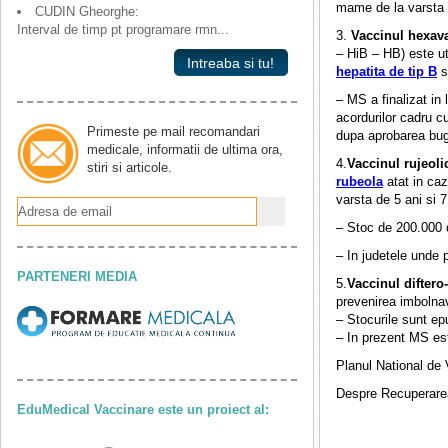
mame de la varsta 
CUDIN Gheorghe:
Interval de timp pt programare rmn...
3.
Vaccinul hexav
– HiB – HB) este ut
Intreaba si tu!
hepatita de tip B
s
– MS a finalizat in
acordurilor cadru c
Primeste pe mail recomandari
dupa aprobarea bug
medicale, informatii de ultima ora,
4.
Vaccinul rujeoli
stiri si articole.
rubeola
atat in caz
varsta de 5 ani si 7
– Stoc de 200.000 d
– In judetele unde 
PARTENERI MEDIA
5.
Vaccinul diftero
prevenirea imbolnavi
– Stocurile sunt ep
– In prezent MS est
Planul National de 
Despre Recuperarea
EduMedical Vaccinare este un proiect al: