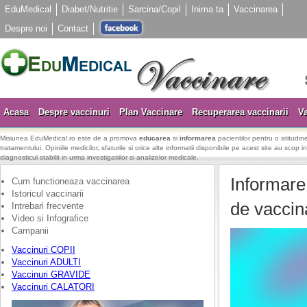
EduMedical
Diabet/Nutritie
Sarcina/Copil
Inima ta
Vaccinarea
Despre noi
Contact
Acasa
Despre vaccinuri
Plan Vaccinare
Recuperarea vaccinarii
Va
Misiunea EduMedical.ro este de a promova
educarea
si
informarea
pacientilor pentru o atitudine
tratamentului. Opiniile medicilor, sfaturile si orice alte informatii disponibile pe acest site au scop i
diagnosticul stabilit in urma investigatiilor si analizelor medicale.
Informare 
Cum functioneaza vaccinarea
Istoricul vaccinarii
de vaccin
Intrebari frecvente
Video si Infografice
Campanii
Vaccinuri COPII
Vaccinuri ADULTI
Vaccinuri GRAVIDE
Vaccinuri CALATORI