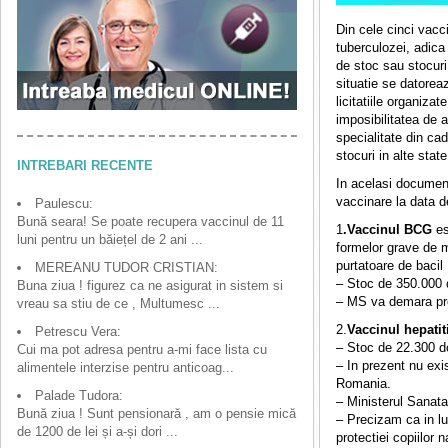
Din cele cinci vacci
tuberculozei, adica
de stoc sau stocuri
situatie se datoreaz
licitatiile organizat
imposibilitatea de a
specialitate din cad
stocuri in alte sta
INTREBARI RECENTE
In acelasi document
vaccinare la data 
Paulescu:
Bună seara! Se poate recupera vaccinul de 11
1
.Vaccinul BCG
es
luni pentru un băiețel de 2 ani ...
formelor grave de m
purtatoare de bacil
MEREANU TUDOR CRISTIAN:
– Stoc de 350.000 d
Buna ziua ! figurez ca ne asigurat in sistem si
– MS va demara pro
vreau sa stiu de ce , Multumesc ...
2.
Vaccinul hepatit
Petrescu Vera:
– Stoc de 22.300 do
Cui ma pot adresa pentru a-mi face lista cu
– In prezent nu exis
alimentele interzise pentru anticoag...
Romania.
Palade Tudora:
– Ministerul Sanatat
Bună ziua ! Sunt pensionară , am o pensie mică
– Precizam ca in l
de 1200 de lei și a-și dori ...
protectiei copiilor