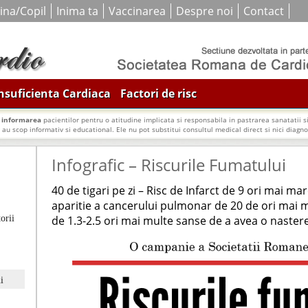
ina/Copil
Inima ta
Vaccinarea
Despre noi
Contact
nsuficienta Cardiaca
Factori de risc
i
informarea
pacientilor pentru o atitudine implicata si responsabila in pastrarea sanatatii si
e au scop informativ si educational. Ele nu pot substitui consultul medical direct si nici diagnos
Infografic – Riscurile Fumatului
40 de tigari pe zi – Risc de Infarct de 9 ori mai mar
aparitie a cancerului pulmonar de 20 de ori mai 
orii
de 1.3-2.5 ori mai multe sanse de a avea o naste
i