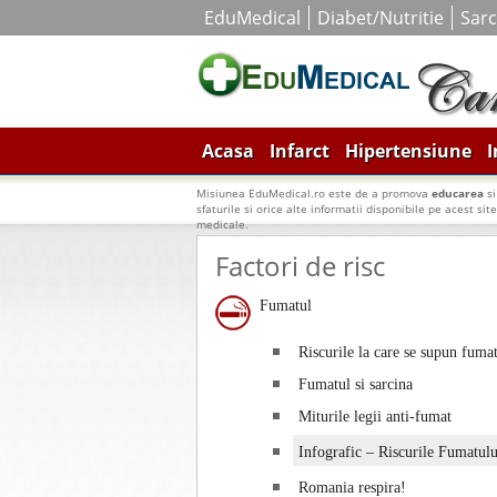
EduMedical
Diabet/Nutritie
Sarc
Acasa
Infarct
Hipertensiune
I
Misiunea EduMedical.ro este de a promova
educarea
s
sfaturile si orice alte informatii disponibile pe acest sit
medicale.
Factori de risc
Fumatul
Riscurile la care se supun fumat
Fumatul si sarcina
Miturile legii anti-fumat
Infografic – Riscurile Fumatulu
Romania respira!