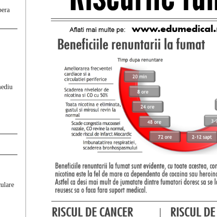
bera
mediu
culare