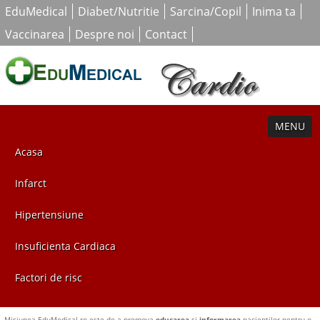
EduMedical
Diabet/Nutritie
Sarcina/Copil
Inima ta
Vaccinarea
Despre noi
Contact
MENU
Acasa
Infarct
Hipertensiune
Insuficienta Cardiaca
Factori de risc
Misiunea EduMedical.ro este de a promova
educarea
si
informarea
pacientilor pentru o