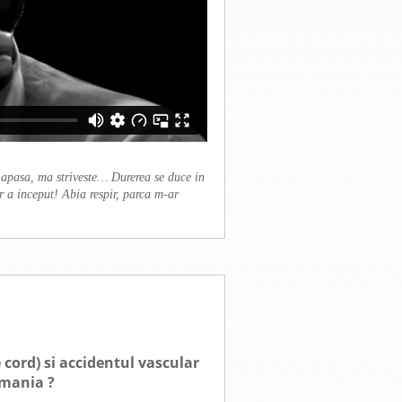
 apasa, ma striveste… Durerea se duce in
ar a inceput! Abia respir, parca m-ar
e cord) si accidentul vascular
omania ?