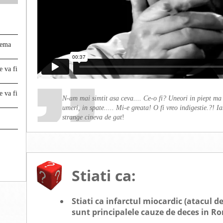
rema
e va fi
e va fi
N-am mai simtit asa ceva.... Ce-o fi? Uneori in piept ma
umeri, in spate..... Mi-e greata! O fi vreo indigestie.?! I
strange cineva de gat
!
Stiati ca:
Stiati ca infarctul miocardic (atacul d
sunt principalele cauze de deces in R