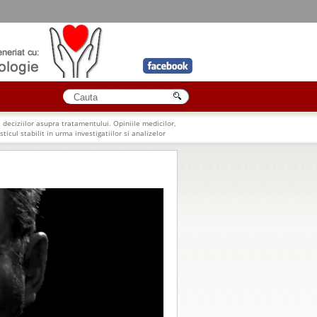
 deciziilor asupra tratamentului. Opiniile medicilor,
ticul stabilit in urma investigatiilor si analizelor