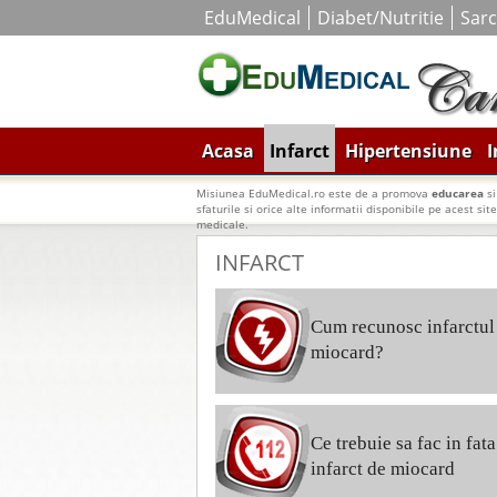
EduMedical
Diabet/Nutritie
Sarc
Acasa
Infarct
Hipertensiune
I
Misiunea EduMedical.ro este de a promova
educarea
s
sfaturile si orice alte informatii disponibile pe acest sit
medicale.
INFARCT
Cum recunosc infarctul
miocard?
Ce trebuie sa fac in fat
infarct de miocard