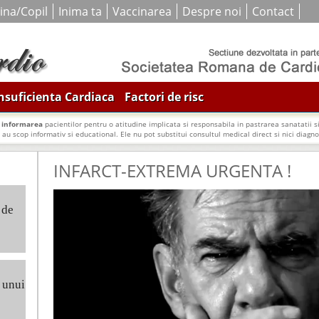
ina/Copil
Inima ta
Vaccinarea
Despre noi
Contact
nsuficienta Cardiaca
Factori de risc
i
informarea
pacientilor pentru o atitudine implicata si responsabila in pastrarea sanatatii si
e au scop informativ si educational. Ele nu pot substitui consultul medical direct si nici diagnos
INFARCT-EXTREMA URGENTA !
 de
a unui