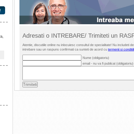
!
Adresati o INTREBARE/ Trimiteti un RA
ra,
Atentie, discutiile online nu inlocuiesc consultul de specialitate! Nu includet
intrebare sau un raspuns confirmati ca sunteti de acord cu
termenii si conditii
Nume (obligatoriu)
email - nu va fi publicat (obligatoriu)