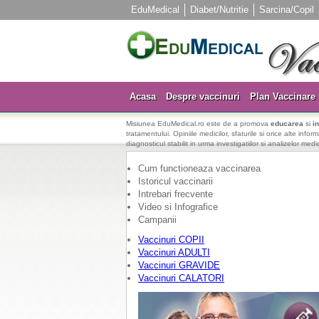
EduMedical
Diabet/Nutritie
Sarcina/Copil
Acasa
Despre vaccinuri
Plan Vaccinare
Misiunea EduMedical.ro este de a promova
educarea
si
i
tratamentului. Opiniile medicilor, sfaturile si orice alte info
diagnosticul stabilit in urma investigatiilor si analizelor medi
Cum functioneaza vaccinarea
Istoricul vaccinarii
Intrebari frecvente
Video si Infografice
Campanii
Vaccinuri COPII
Vaccinuri ADULTI
Vaccinuri GRAVIDE
Vaccinuri CALATORI