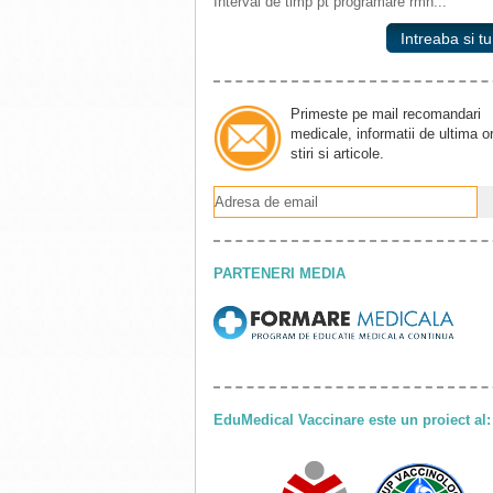
Interval de timp pt programare rmn...
Intreaba si tu
Primeste pe mail recomandari
medicale, informatii de ultima o
stiri si articole.
PARTENERI MEDIA
EduMedical Vaccinare este un proiect al: