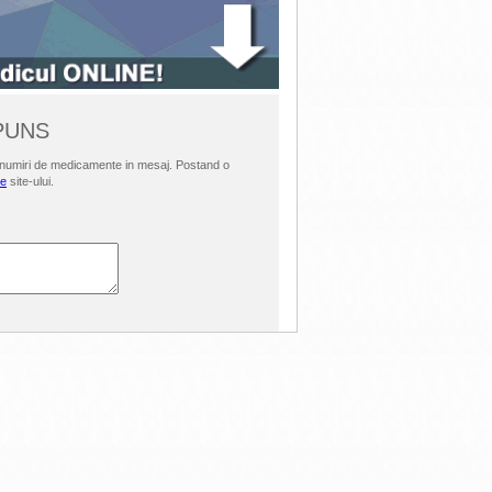
SPUNS
i denumiri de medicamente in mesaj. Postand o
le
site-ului.