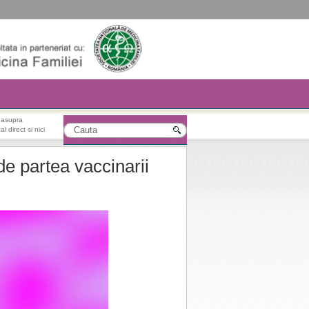
r asupra
l direct si nici
e partea vaccinarii