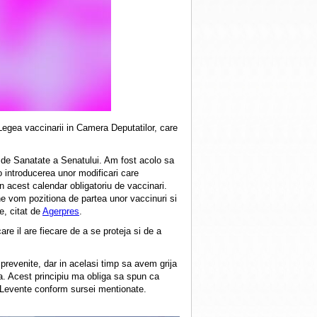
egea vaccinarii in Camera Deputatilor, care
a de Sanatate a Senatului. Am fost acolo sa
o introducerea unor modificari care
n acest calendar obligatoriu de vaccinari.
e vom pozitiona de partea unor vaccinuri si
e, citat de
Agerpres
.
re il are fiecare de a se proteja si de a
prevenite, dar in acelasi timp sa avem grija
a. Acest principiu ma obliga sa spun ca
s Levente conform sursei mentionate.