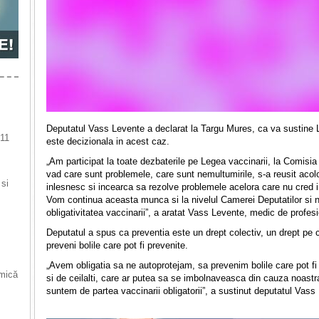
Deputatul Vass Levente a declarat la Targu Mures, ca va sustine L
 11
este decizionala in acest caz.
„Am participat la toate dezbaterile pe Legea vaccinarii, la Comisi
vad care sunt problemele, care sunt nemultumirile, s-a reusit acol
 si
inlesnesc si incearca sa rezolve problemele acelora care nu cred i
Vom continua aceasta munca si la nivelul Camerei Deputatilor si n
obligativitatea vaccinarii”, a aratat Vass Levente, medic de profesi
Deputatul a spus ca preventia este un drept colectiv, un drept pe ca
preveni bolile care pot fi prevenite.
„Avem obligatia sa ne autoprotejam, sa prevenim bolile care pot fi 
 mică
si de ceilalti, care ar putea sa se imbolnaveasca din cauza noastr
suntem de partea vaccinarii obligatorii”, a sustinut deputatul Vas