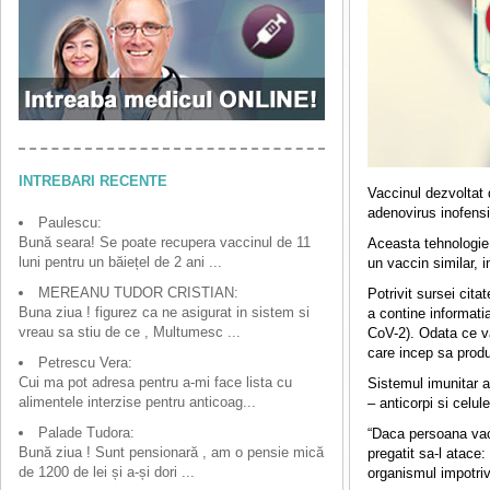
INTREBARI RECENTE
Vaccinul dezvoltat
adenovirus inofensi
Paulescu:
Bună seara! Se poate recupera vaccinul de 11
Aceasta tehnologie 
luni pentru un băiețel de 2 ani ...
un vaccin similar, 
MEREANU TUDOR CRISTIAN:
Potrivit sursei cit
Buna ziua ! figurez ca ne asigurat in sistem si
a contine informati
vreau sa stiu de ce , Multumesc ...
CoV-2). Odata ce va
care incep sa produ
Petrescu Vera:
Cui ma pot adresa pentru a-mi face lista cu
Sistemul imunitar a
alimentele interzise pentru anticoag...
– anticorpi si celul
Palade Tudora:
“Daca persoana vacc
Bună ziua ! Sunt pensionară , am o pensie mică
pregatit sa-l atace:
de 1200 de lei și a-și dori ...
organismul impotri