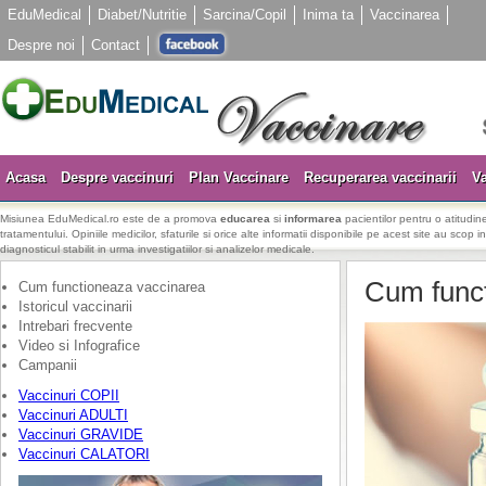
EduMedical
Diabet/Nutritie
Sarcina/Copil
Inima ta
Vaccinarea
Despre noi
Contact
Acasa
Despre vaccinuri
Plan Vaccinare
Recuperarea vaccinarii
Va
Misiunea EduMedical.ro este de a promova
educarea
si
informarea
pacientilor pentru o atitudine
tratamentului. Opiniile medicilor, sfaturile si orice alte informatii disponibile pe acest site au scop i
diagnosticul stabilit in urma investigatiilor si analizelor medicale.
Cum func
Cum functioneaza vaccinarea
Istoricul vaccinarii
Intrebari frecvente
Video si Infografice
Campanii
Vaccinuri COPII
Vaccinuri ADULTI
Vaccinuri GRAVIDE
Vaccinuri CALATORI