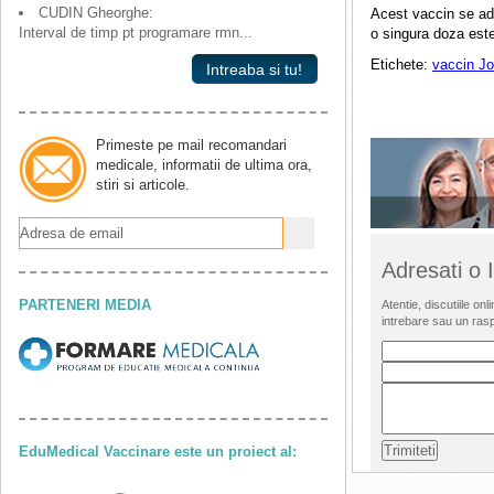
CUDIN Gheorghe:
Acest vaccin se adm
Interval de timp pt programare rmn...
o singura doza est
Etichete:
vaccin J
Intreaba si tu!
Primeste pe mail recomandari
medicale, informatii de ultima ora,
stiri si articole.
Adresati o
PARTENERI MEDIA
Atentie, discutiile o
intrebare sau un ras
EduMedical Vaccinare este un proiect al: