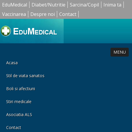
EduMedical
Diabet/Nutritie
Sarcina/Copil
Inima ta
Vaccinarea
Despre noi
Contact
MENU
Acasa
Stil de viata sanatos
Boli si afectiuni
Stiri medicale
Asociatia ALS
Contact