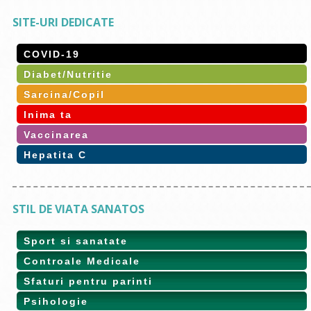
SITE-URI DEDICATE
COVID-19
Diabet/Nutritie
Sarcina/Copil
Inima ta
Vaccinarea
Hepatita C
STIL DE VIATA SANATOS
Sport si sanatate
Controale Medicale
Sfaturi pentru parinti
Psihologie