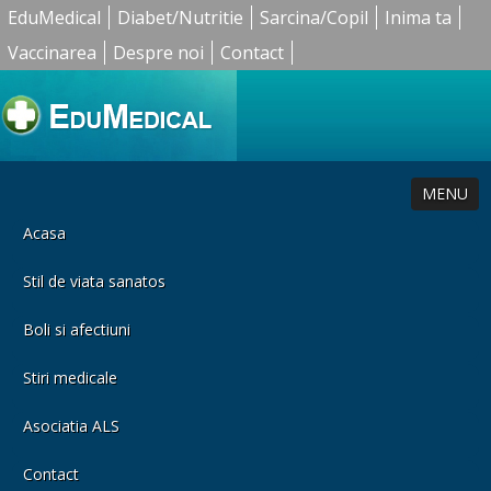
EduMedical
Diabet/Nutritie
Sarcina/Copil
Inima ta
Vaccinarea
Despre noi
Contact
MENU
Acasa
Stil de viata sanatos
Boli si afectiuni
Stiri medicale
Asociatia ALS
Contact