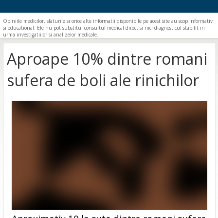
Opiniile medicilor, sfaturile si orice alte informatii disponibile pe acest site au scop informativ
si educational. Ele nu pot substitui consultul medical direct si nici diagnosticul stabilit in
urma investigatiilor si analizelor medicale.
Aproape 10% dintre romani
sufera de boli ale rinichilor