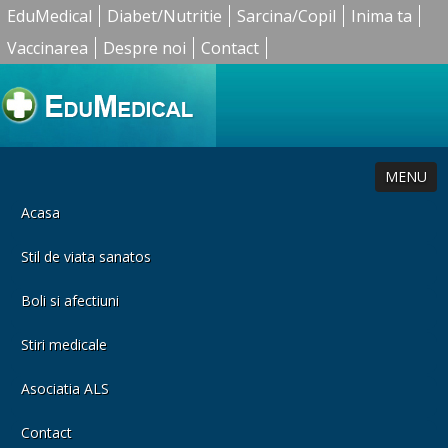
EduMedical
Diabet/Nutritie
Sarcina/Copil
Inima ta
Vaccinarea
Despre noi
Contact
MENU
Acasa
Stil de viata sanatos
Boli si afectiuni
Stiri medicale
Asociatia ALS
Contact