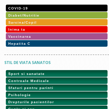
COVID-19
Diabet/Nutritie
Sarcina/Copil
Inima ta
Vaccinarea
Hepatita C
STIL DE VIATA SANATOS
Sport si sanatate
Controale Medicale
Sfaturi pentru parinti
Psihologie
Drepturile pacientilor
Cuplu si sex