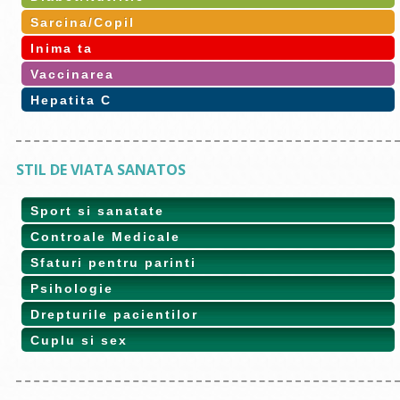
Sarcina/Copil
Inima ta
Vaccinarea
Hepatita C
STIL DE VIATA SANATOS
Sport si sanatate
Controale Medicale
Sfaturi pentru parinti
Psihologie
Drepturile pacientilor
Cuplu si sex