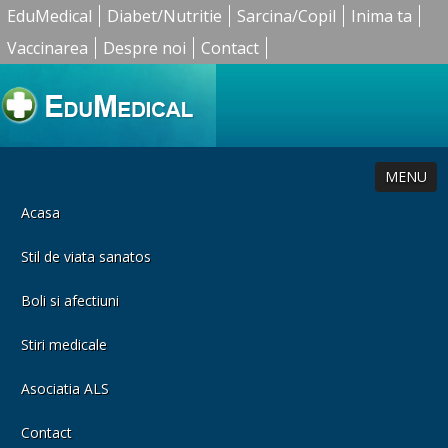
EduMedical
Diabet/Nutritie
Sarcina/Copil
Inima ta
Vaccinarea
Despre noi
Contact
MENU
Acasa
Stil de viata sanatos
Boli si afectiuni
Stiri medicale
Asociatia ALS
Contact