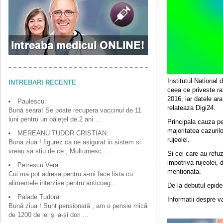
Institutul National
INTREBARI RECENTE
ceea ce priveste ra
2016, iar datele ar
Paulescu:
relateaza Digi24.
Bună seara! Se poate recupera vaccinul de 11
luni pentru un băiețel de 2 ani ...
Principala cauza pe
majoritatea cazurilo
MEREANU TUDOR CRISTIAN:
rujeolei.
Buna ziua ! figurez ca ne asigurat in sistem si
vreau sa stiu de ce , Multumesc ...
Si cei care au refu
impotriva rujeolei, 
Petrescu Vera:
mentionata.
Cui ma pot adresa pentru a-mi face lista cu
alimentele interzise pentru anticoag...
De la debutul epide
Palade Tudora:
Informatii despre va
Bună ziua ! Sunt pensionară , am o pensie mică
de 1200 de lei și a-și dori ...