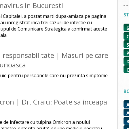
onavirus in Bucuresti
ST
al Capitalei, a postat marti dupa-amiaza pe pagina
u inregistrat inca trei cazuri de infectie cu
Grupul de Comunicare Strategica a confirmat aceste
ala.
 responsabilitate | Masuri pe care
cunoasca
ituie pentru persoanele care nu prezinta simptome
BO
icron | Dr. Craiu: Poate sa inceapa
le de infectare cu tulpina Omicron a noului
‘gastro-enterita acuta’, spune medicul pediatru