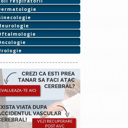
Boli respiratorii
Dermatologie
Ginecologie
Neurologie
Oftalmologie
Oncologie
Urologie