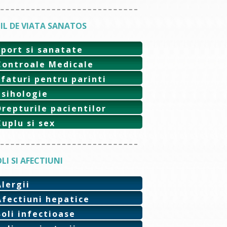
IL DE VIATA SANATOS
Sport si sanatate
Controale Medicale
Sfaturi pentru parinti
Psihologie
Drepturile pacientilor
Cuplu si sex
LI SI AFECTIUNI
Alergii
Afectiuni hepatice
Boli infectioase