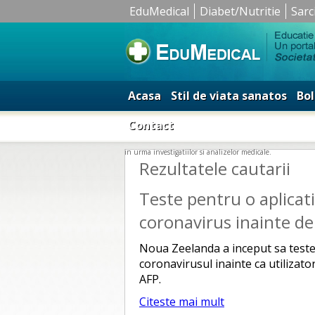
EduMedical
Diabet/Nutritie
Sarc
Acasa
Stil de viata sanatos
Bol
Contact
in urma investigatiilor si analizelor medicale.
Rezultatele cautarii
Teste pentru o aplicat
coronavirus inainte de
Noua Zeelanda a inceput sa teste
coronavirusul inainte ca utilizato
AFP.
Citeste mai mult