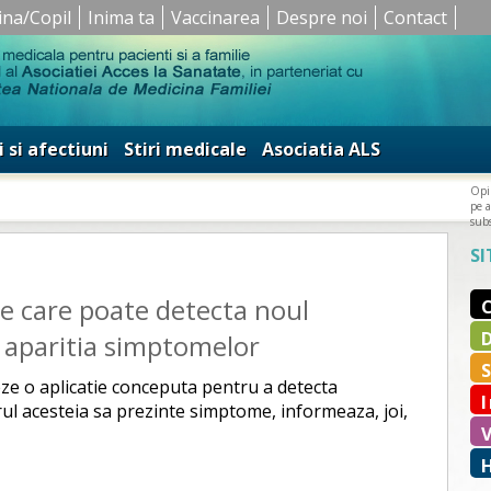
ina/Copil
Inima ta
Vaccinarea
Despre noi
Contact
i si afectiuni
Stiri medicale
Asociatia ALS
Opin
pe a
subs
SI
ie care poate detecta noul
 aparitia simptomelor
ze o aplicatie conceputa pentru a detecta
rul acesteia sa prezinte simptome, informeaza, joi,