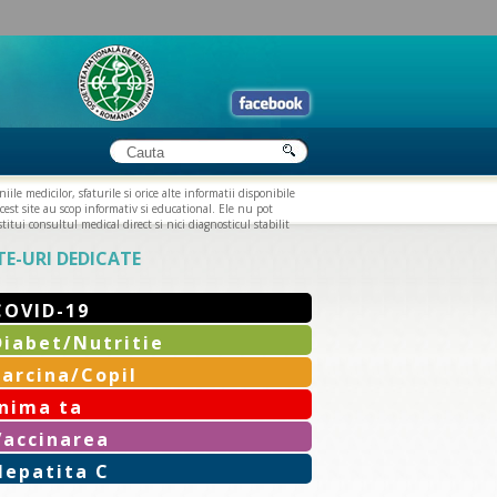
iile medicilor, sfaturile si orice alte informatii disponibile
cest site au scop informativ si educational. Ele nu pot
titui consultul medical direct si nici diagnosticul stabilit
TE-URI DEDICATE
COVID-19
Diabet/Nutritie
Sarcina/Copil
Inima ta
Vaccinarea
Hepatita C