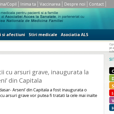
ina/Copil
Inima ta
Vaccinarea
Despre noi
Contact
i si afectiuni
Stiri medicale
Asociatia ALS
Opin
pe a
subs
SI
ii cu arsuri grave, inaugurata la
ni’ din Capitala
dasar- Arseni’ din Capitala a fost inaugurata o
u arsuri grave vor putea fi tratati la cele mai inalte