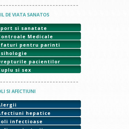
IL DE VIATA SANATOS
Sport si sanatate
Controale Medicale
Sfaturi pentru parinti
Psihologie
Drepturile pacientilor
Cuplu si sex
LI SI AFECTIUNI
Alergii
Afectiuni hepatice
Boli infectioase