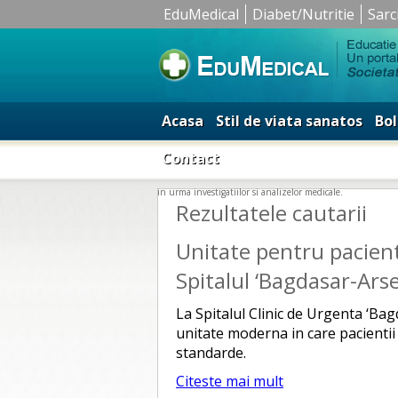
EduMedical
Diabet/Nutritie
Sarc
Acasa
Stil de viata sanatos
Bol
Contact
in urma investigatiilor si analizelor medicale.
Rezultatele cautarii
Unitate pentru pacient
Spitalul ‘Bagdasar-Arse
La Spitalul Clinic de Urgenta ‘Bag
unitate moderna in care pacientii c
standarde.
Citeste mai mult