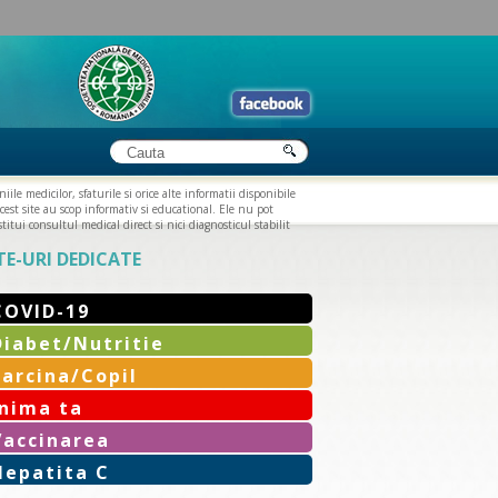
iile medicilor, sfaturile si orice alte informatii disponibile
cest site au scop informativ si educational. Ele nu pot
titui consultul medical direct si nici diagnosticul stabilit
TE-URI DEDICATE
COVID-19
Diabet/Nutritie
Sarcina/Copil
Inima ta
Vaccinarea
Hepatita C