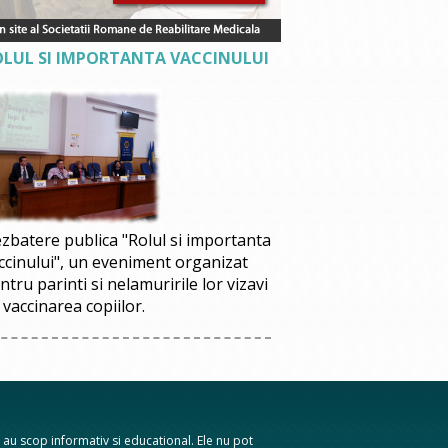
OLUL SI IMPORTANTA VACCINULUI
zbatere publica "Rolul si importanta
ccinului", un eveniment organizat
ntru parinti si nelamuririle lor vizavi
 vaccinarea copiilor.
te au scop informativ si educational. Ele nu pot