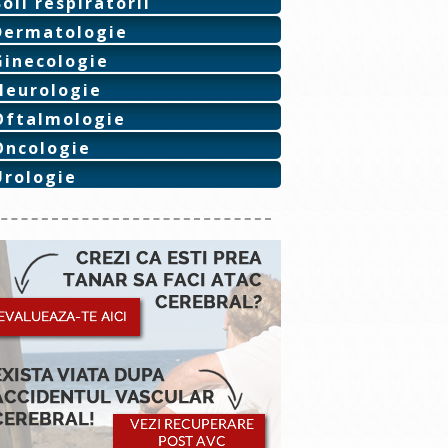
Boli respiratorii
Dermatologie
Ginecologie
Neurologie
Oftalmologie
Oncologie
Urologie