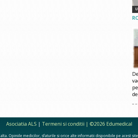
R
De
va
pe
de
Asociatia ALS
|
Termeni si conditii
| ©2026 Edumedical
lta. Opiniile medicilor, sfaturile si orice alte informatii disponibile pe acest si