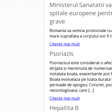
Ministerul Sanatatii v
spitale europene pentr
grave
Romania va semna protocoale cu m
mare suprafata a corpului vor fi t
Citeste mai mult
Psoriazis
Psoriazisul este considerat o afec
dirijata si mentinuta de numeroa
instalata boala, exacerbarile pot fi
Boala evolueaza pe toata durata vi
perioade de apogeu. Concret, psor
necontagioasa, care […]
Citeste mai mult
Hepatita B