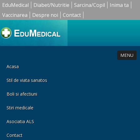
EduMedical
Diabet/Nutritie
Sarcina/Copil
Inima ta
Vaccinarea
Despre noi
Contact
MENU
Acasa
Stil de viata sanatos
Boli si afectiuni
Stiri medicale
Asociatia ALS
Contact