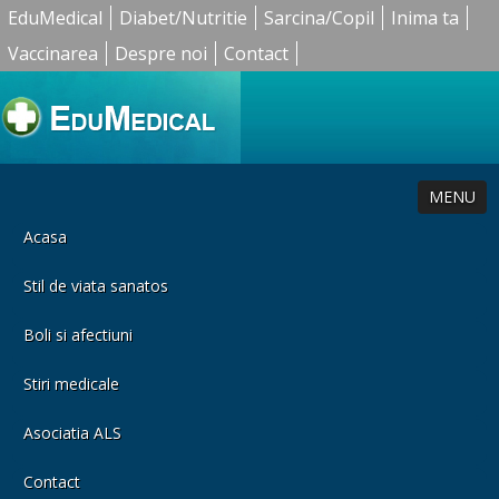
EduMedical
Diabet/Nutritie
Sarcina/Copil
Inima ta
Vaccinarea
Despre noi
Contact
MENU
Acasa
Stil de viata sanatos
Boli si afectiuni
Stiri medicale
Asociatia ALS
Contact