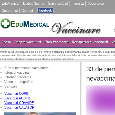
EduMedical
Diabet/Nutritie
Sarcina/Copil
Inima ta
Vaccinarea
Despre noi
Contact
Acasa
Despre vaccinuri
Plan Vaccinare
Recuperarea vaccinarii
Va
Misiunea EduMedical.ro este de a promova
educarea
si
informarea
pacientilor pentru o atitudine
tratamentului. Opiniile medicilor, sfaturile si orice alte informatii disponibile pe acest site au scop i
diagnosticul stabilit in urma investigatiilor si analizelor medicale.
33 de per
Cum functioneaza vaccinarea
Istoricul vaccinarii
nevaccina
Intrebari frecvente
Video si Infografice
Campanii
Vaccinuri COPII
Vaccinuri ADULTI
Vaccinuri GRAVIDE
Vaccinuri CALATORI