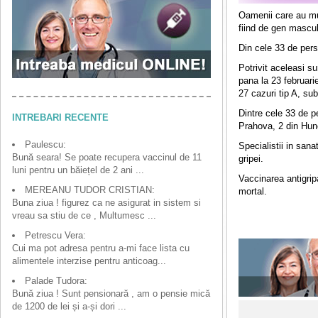
Oamenii care au mur
fiind de gen mascul
Din cele 33 de pers
Potrivit aceleasi su
pana la 23 februari
27 cazuri tip A, sub
Dintre cele 33 de p
INTREBARI RECENTE
Prahova, 2 din Hun
Paulescu:
Specialistii in sana
Bună seara! Se poate recupera vaccinul de 11
gripei.
luni pentru un băiețel de 2 ani ...
Vaccinarea antigrip
MEREANU TUDOR CRISTIAN:
mortal.
Buna ziua ! figurez ca ne asigurat in sistem si
vreau sa stiu de ce , Multumesc ...
Petrescu Vera:
Cui ma pot adresa pentru a-mi face lista cu
alimentele interzise pentru anticoag...
Palade Tudora:
Bună ziua ! Sunt pensionară , am o pensie mică
de 1200 de lei și a-și dori ...