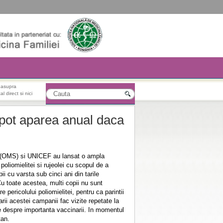
r asupra
l direct si nici
 pot aparea anual daca
i (OMS) si UNICEF au lansat o ampla
oliomielitei si rujeolei cu scopul de a
i cu varsta sub cinci ani din tarile
 toate acestea, multi copii nu sunt
e pericolului poliomielitei, pentru ca parintii
arii acestei campanii fac vizite repetate la
ge despre importanta vaccinarii. In momentul
tan.