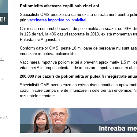
Poliomielita afecteaza copiii sub cinci ani
Specialistii OMS precizeaza ca nu exista un tratament pentru polim
prin
vaccinarea impotriva poliomielitei
.
Chiar daca numarul de cazuri de poliomielita au scazut cu 99% din
in 125 de tari, la 406 cazuri raportate in 2013, exista momentan tr
Pakistan si Afganistan.
Conform datelor OMS, peste 10 milioane de persoane nu sunt astaz
imunizare impotriva poliomielitei.
 11
Vaccinarea impotriva poliomielitei a prevenit aproximativ 1,5 milioan
vitaminei A in timpul activitatii de imunizare impotriva acestei afect
200.000 noi cazuri de poliomielita ar putea fi inregistrate anua
 si
Specialistii OMS avertizeaza ca exista riscul aparitiei a aproximat
cazul in care campaniile de imunizare in cele trei tari endemice, N
rezultatele scontate.
 mică