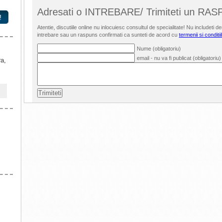
Adresati o INTREBARE/ Trimiteti un RA
!
Atentie, discutiile online nu inlocuiesc consultul de specialitate! Nu includet
intrebare sau un raspuns confirmati ca sunteti de acord cu
termenii si conditii
Nume (obligatoriu)
email - nu va fi publicat (obligatoriu)
ra,