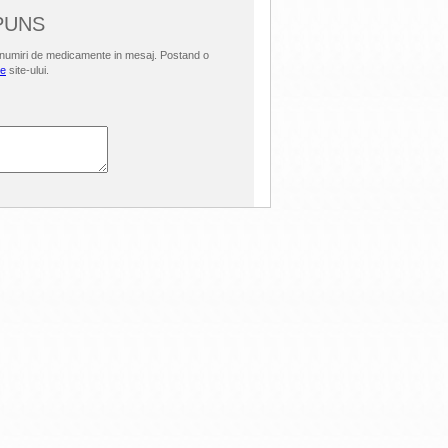
SPUNS
i denumiri de medicamente in mesaj. Postand o
le
site-ului.