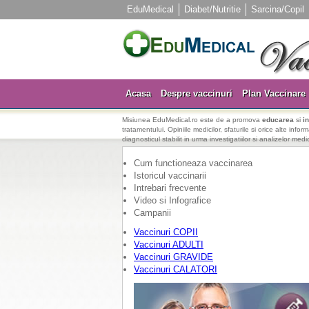
EduMedical
Diabet/Nutritie
Sarcina/Copil
Acasa
Despre vaccinuri
Plan Vaccinare
Misiunea EduMedical.ro este de a promova
educarea
si
i
tratamentului. Opiniile medicilor, sfaturile si orice alte info
diagnosticul stabilit in urma investigatiilor si analizelor medi
Cum functioneaza vaccinarea
Istoricul vaccinarii
Intrebari frecvente
Video si Infografice
Campanii
Vaccinuri COPII
Vaccinuri ADULTI
Vaccinuri GRAVIDE
Vaccinuri CALATORI