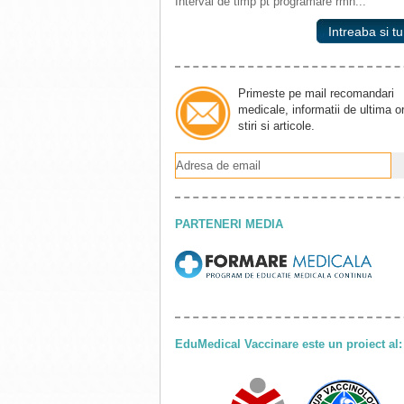
Interval de timp pt programare rmn...
Intreaba si tu
Primeste pe mail recomandari
medicale, informatii de ultima o
stiri si articole.
PARTENERI MEDIA
EduMedical Vaccinare este un proiect al: