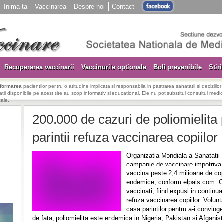
Inima ta
Vaccinarea
Despre noi
Contact
Recuperarea vaccinarii
Vaccinurile optionale
Boli prevenibile
Stiri
nformarea
pacientilor pentru o atitudine implicata si responsabila in pastrarea sanatatii si deciziilo
rmatii disponibile pe acest site au scop informativ si educational. Ele nu pot substitui consultul medica
cale.
200.000 de cazuri de poliomielita
parintii refuza vaccinarea copiilor
Organizatia Mondiala a Sanatati
campanie de vaccinare impotriva p
vaccina peste 2,4 milioane de copi
endemice, conform elpais.com. Cu
vaccinati, fiind expusi in continuar
refuza vaccinarea copiilor. Volunt
casa parintilor pentru a-i convin
de fata, poliomielita este endemica in Nigeria, Pakistan si Afganis