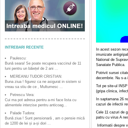
INTREBARI RECENTE
In acest sezon rece
imunizate antigripa
Paulescu:
National de Supraveg
Bună seara! Se poate recupera vaccinul de 11
Sanatate Publica.
luni pentru un băiețel de 2 ani ...
Potrivit sursei cit
MEREANU TUDOR CRISTIAN:
decembrie. Nu s-a i
Buna ziua ! figurez ca ne asigurat in sistem si
Tot pe site-ul INSP 
vreau sa stiu de ce , Multumesc ...
(gripa clinica, infec
Petrescu Vera:
In saptamana 26 noi
Cui ma pot adresa pentru a-mi face lista cu
cazuri de infectii r
alimentele interzise pentru anticoag...
Cele 11 cazuri de g
Palade Tudora:
patru cu virus A ne
Bună ziua ! Sunt pensionară , am o pensie mică
de 1200 de lei și a-și dori ...
Informatii despre v