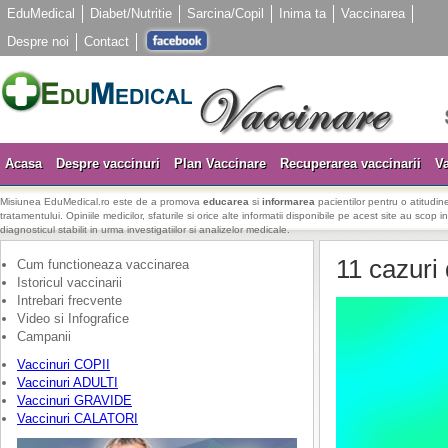
EduMedical
Diabet/Nutritie
Sarcina/Copil
Inima ta
Vaccinarea
Despre noi
Contact
Acasa
Despre vaccinuri
Plan Vaccinare
Recuperarea vaccinarii
Va
Misiunea EduMedical.ro este de a promova
educarea
si
informarea
pacientilor pentru o atitudine
tratamentului. Opiniile medicilor, sfaturile si orice alte informatii disponibile pe acest site au scop i
diagnosticul stabilit in urma investigatiilor si analizelor medicale.
11 cazuri
Cum functioneaza vaccinarea
Istoricul vaccinarii
Intrebari frecvente
Video si Infografice
Campanii
Vaccinuri COPII
Vaccinuri ADULTI
Vaccinuri GRAVIDE
Vaccinuri CALATORI