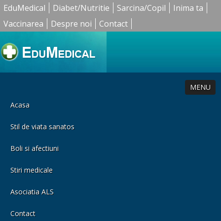
EduMedical
Diabet/Nutritie
Sarcina/Copil
Inima ta
Vaccinarea
Despre noi
Contact
MENU
Acasa
Stil de viata sanatos
Boli si afectiuni
Stiri medicale
Asociatia ALS
Contact