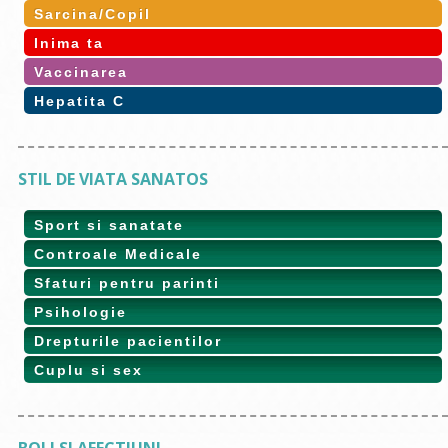
Sarcina/Copil
Inima ta
Vaccinarea
Hepatita C
STIL DE VIATA SANATOS
Sport si sanatate
Controale Medicale
Sfaturi pentru parinti
Psihologie
Drepturile pacientilor
Cuplu si sex