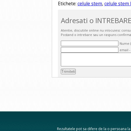
Etichete:
celule stem
,
celule stem
Adresati o INTREBARE
Atentie, discutiile online nu inlocuiesc cons
Postand o intrebare sau un raspuns confirma
Nume (o
email -
Rezultatele pot sa difere de la o persoana la a