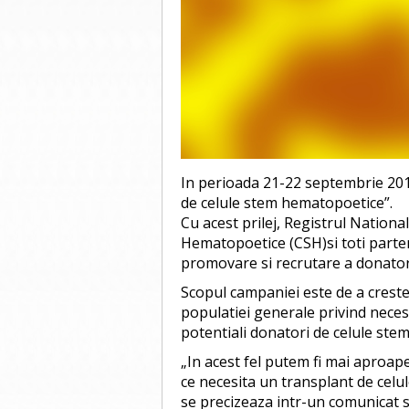
In perioada 21-22 septembrie 201
de celule stem hematopoetice”.
Cu acest prilej, Registrul Nation
Hematopoetice (CSH)si toti parten
promovare si recrutare a donator
Scopul campaniei este de a creste
populatiei generale privind necesi
potentiali donatori de celule st
„In acest fel putem fi mai aproape 
ce necesita un transplant de celu
se precizeaza intr-un comunicat