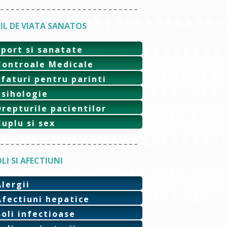
IL DE VIATA SANATOS
Sport si sanatate
Controale Medicale
Sfaturi pentru parinti
Psihologie
Drepturile pacientilor
Cuplu si sex
LI SI AFECTIUNI
Alergii
Afectiuni hepatice
Boli infectioase