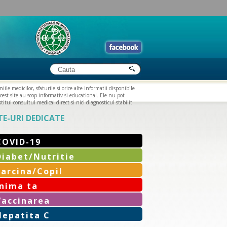
iile medicilor, sfaturile si orice alte informatii disponibile
cest site au scop informativ si educational. Ele nu pot
titui consultul medical direct si nici diagnosticul stabilit
TE-URI DEDICATE
COVID-19
Diabet/Nutritie
Sarcina/Copil
Inima ta
Vaccinarea
Hepatita C