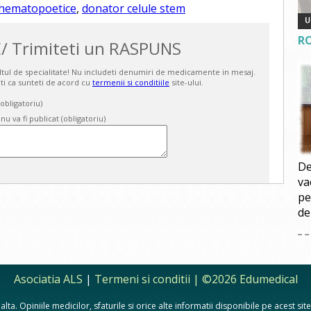
 hematopoetice
,
donator celule stem
R
/ Trimiteti un RASPUNS
ultul de specialitate! Nu includeti denumiri de medicamente in mesaj.
ti ca sunteti de acord cu
termenii si conditiile
site-ului.
bligatoriu)
 nu va fi publicat (obligatoriu)
De
va
pe
de
Asociatia ALS
|
Termeni si conditii
| ©2026 Edumedical
lta. Opiniile medicilor, sfaturile si orice alte informatii disponibile pe acest si