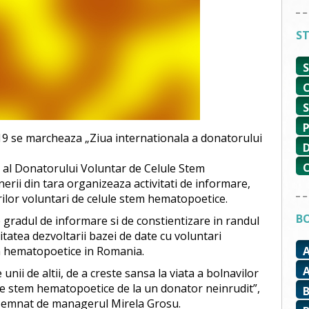
ST
9 se marcheaza „Ziua internationala a donatorului
al al Donatorului Voluntar de Celule Stem
erii din tara organizeaza activitati de informare,
ilor voluntari de celule stem hematopoetice.
BO
 gradul de informare si de constientizare in randul
tatea dezvoltarii bazei de date cu voluntari
em hematopoetice in Romania.
unii de altii, de a creste sansa la viata a bolnavilor
le stem hematopoetice de la un donator neinrudit”,
 semnat de managerul Mirela Grosu.