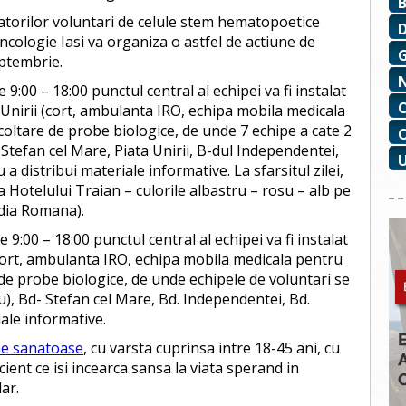
onatorilor voluntari de celule stem hematopoetice
ncologie Iasi va organiza o astfel de actiune de
eptembrie.
le 9:00 – 18:00 punctul central al echipei va fi instalat
 Unirii (cort, ambulanta IRO, echipa mobila medicala
coltare de probe biologice, de unde 7 echipe a cate 2
Stefan cel Mare, Piata Unirii, B-dul Independentei,
 a distribui materiale informative. La sfarsitul zilei,
a Hotelului Traian – culorile albastru – rosu – alb pe
dia Romana).
le 9:00 – 18:00 punctul central al echipei va fi instalat
 (cort, ambulanta IRO, echipa mobila medicala pentru
 de probe biologice, de unde echipele de voluntari se
), Bd- Stefan cel Mare, Bd. Independentei, Bd.
ale informative.
ane sanatoase
, cu varsta cuprinsa intre 18-45 ani, cu
ient ce isi incearca sansa la viata sperand in
ar.