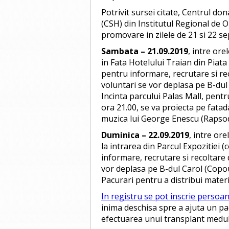
Potrivit sursei citate, Centrul d
(CSH) din Institutul Regional de O
promovare in zilele de 21 si 22 s
Sambata – 21.09.2019
, intre ore
in Fata Hotelului Traian din Piata
pentru informare, recrutare si re
voluntari se vor deplasa pe B-dul 
Incinta parcului Palas Mall, pentru
ora 21.00, se va proiecta pe fatad
muzica lui George Enescu (Rapso
Duminica – 22.09.2019
, intre ore
la intrarea din Parcul Expozitiei
informare, recrutare si recoltare
vor deplasa pe B-dul Carol (Copou
Pacurari pentru a distribui materi
In registru se pot inscrie perso
inima deschisa spre a ajuta un pac
efectuarea unui transplant medul