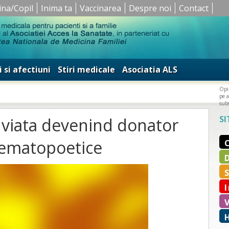
ina/Copil
Inima ta
Vaccinarea
Despre noi
Contact
i si afectiuni
Stiri medicale
Asociatia ALS
Opin
pe a
subs
SI
 viata devenind donator
hematopoetice