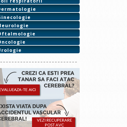
Boli respiratorii
Dermatologie
Ginecologie
Neurologie
Oftalmologie
Oncologie
Urologie