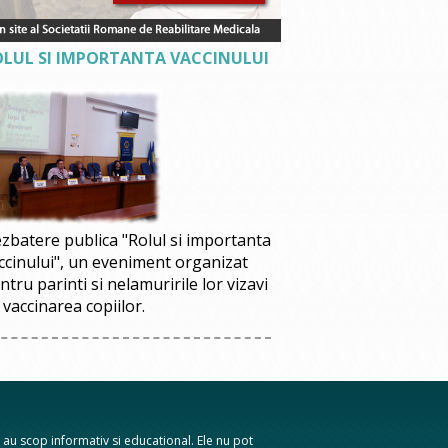
OLUL SI IMPORTANTA VACCINULUI
zbatere publica "Rolul si importanta
ccinului", un eveniment organizat
ntru parinti si nelamuririle lor vizavi
 vaccinarea copiilor.
te au scop informativ si educational. Ele nu pot