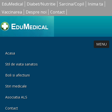
EduMedical
Diabet/Nutritie
Sarcina/Copil
Inima ta
Vaccinarea
Despre noi
Contact
MENU
Acasa
Stil de viata sanatos
Boli si afectiuni
Stiri medicale
Asociatia ALS
Contact