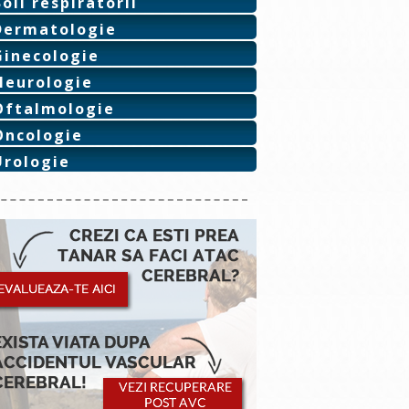
Boli respiratorii
Dermatologie
Ginecologie
Neurologie
Oftalmologie
Oncologie
Urologie