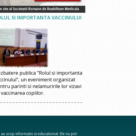
OLUL SI IMPORTANTA VACCINULUI
zbatere publica "Rolul si importanta
ccinului", un eveniment organizat
ntru parinti si nelamuririle lor vizavi
 vaccinarea copiilor.
te au scop informativ si educational. Ele nu pot