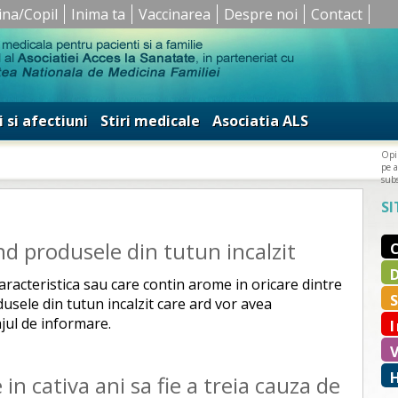
ina/Copil
Inima ta
Vaccinarea
Despre noi
Contact
i si afectiuni
Stiri medicale
Asociatia ALS
Opin
pe a
subs
SI
nd produsele din tutun incalzit
racteristica sau care contin arome in oricare dintre
sele din tutun incalzit care ard vor avea
ajul de informare.
n cativa ani sa fie a treia cauza de