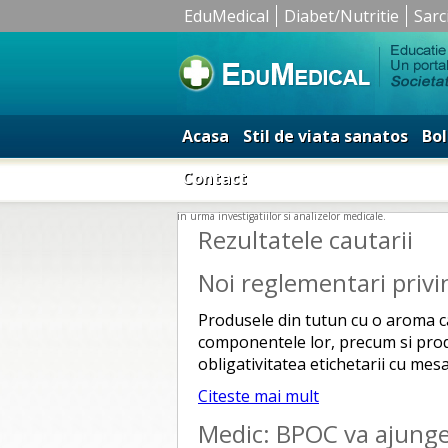
EduMedical
Diabet/Nutritie
Sarc
Acasa
Stil de viata sanatos
Bol
Contact
in urma investigatiilor si analizelor medicale.
Rezultatele cautarii
Noi reglementari privi
Produsele din tutun cu o aroma ca
componentele lor, precum si produ
obligativitatea etichetarii cu mes
Citeste mai mult
Medic: BPOC va ajunge i