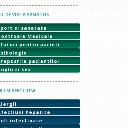
IL DE VIATA SANATOS
Sport si sanatate
Controale Medicale
Sfaturi pentru parinti
Psihologie
Drepturile pacientilor
Cuplu si sex
LI SI AFECTIUNI
Alergii
Afectiuni hepatice
Boli infectioase