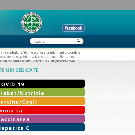
iile medicilor, sfaturile si orice alte informatii disponibile
cest site au scop informativ si educational. Ele nu pot
titui consultul medical direct si nici diagnosticul stabilit
TE-URI DEDICATE
COVID-19
Diabet/Nutritie
Sarcina/Copil
Inima ta
Vaccinarea
Hepatita C