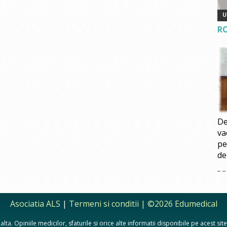
R
De
va
pe
de
Asociatia ALS
|
Termeni si conditii
| ©2026 Edumedical
lta. Opiniile medicilor, sfaturile si orice alte informatii disponibile pe acest si