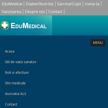
EduMedical
Diabet/Nutritie
Sarcina/Copil
Inima ta
Vaccinarea
Despre noi
Contact
MENU
Acasa
Stil de viata sanatos
Boli si afectiuni
Stiri medicale
Asociatia ALS
Contact