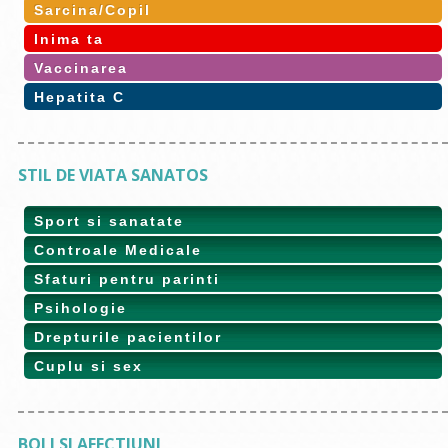
Sarcina/Copil
Inima ta
Vaccinarea
Hepatita C
STIL DE VIATA SANATOS
Sport si sanatate
Controale Medicale
Sfaturi pentru parinti
Psihologie
Drepturile pacientilor
Cuplu si sex
BOLI SI AFECTIUNI