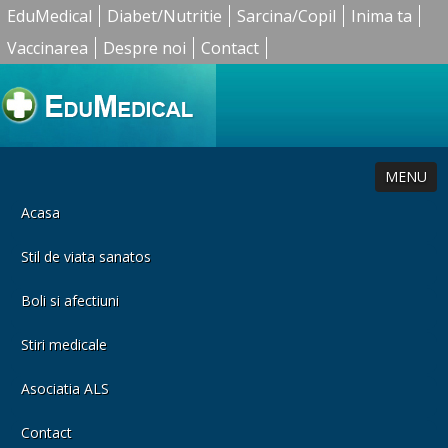
EduMedical
Diabet/Nutritie
Sarcina/Copil
Inima ta
Vaccinarea
Despre noi
Contact
MENU
Acasa
Stil de viata sanatos
Boli si afectiuni
Stiri medicale
Asociatia ALS
Contact