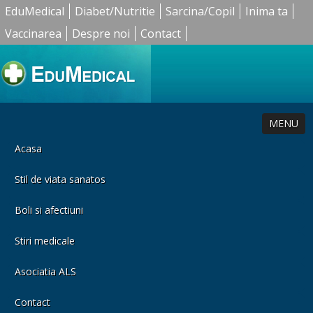
EduMedical
Diabet/Nutritie
Sarcina/Copil
Inima ta
Vaccinarea
Despre noi
Contact
MENU
Acasa
Stil de viata sanatos
Boli si afectiuni
Stiri medicale
Asociatia ALS
Contact