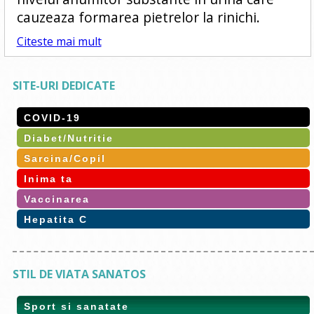
cauzeaza formarea pietrelor la rinichi.
Citeste mai mult
SITE-URI DEDICATE
COVID-19
Diabet/Nutritie
Sarcina/Copil
Inima ta
Vaccinarea
Hepatita C
STIL DE VIATA SANATOS
Sport si sanatate