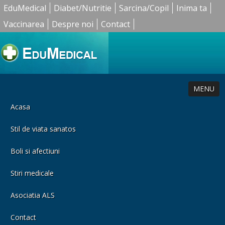
EduMedical
Diabet/Nutritie
Sarcina/Copil
Inima ta
Vaccinarea
Despre noi
Contact
MENU
Acasa
Stil de viata sanatos
Boli si afectiuni
Stiri medicale
Asociatia ALS
Contact