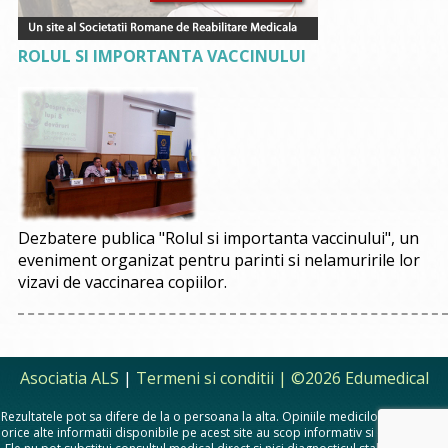
ROLUL SI IMPORTANTA VACCINULUI
Dezbatere publica "Rolul si importanta vaccinului", un
eveniment organizat pentru parinti si nelamuririle lor
vizavi de vaccinarea copiilor.
Asociatia ALS
|
Termeni si conditii
| ©2026 Edumedical
Rezultatele pot sa difere de la o persoana la alta. Opiniile medicilor, sfaturile si
orice alte informatii disponibile pe acest site au scop informativ si educational.