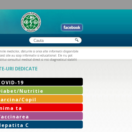
iile medicilor, sfaturile si orice alte informatii disponibile
cest site au scop informativ si educational. Ele nu pot
titui consultul medical direct si nici diagnosticul stabilit
TE-URI DEDICATE
COVID-19
Diabet/Nutritie
Sarcina/Copil
Inima ta
Vaccinarea
Hepatita C