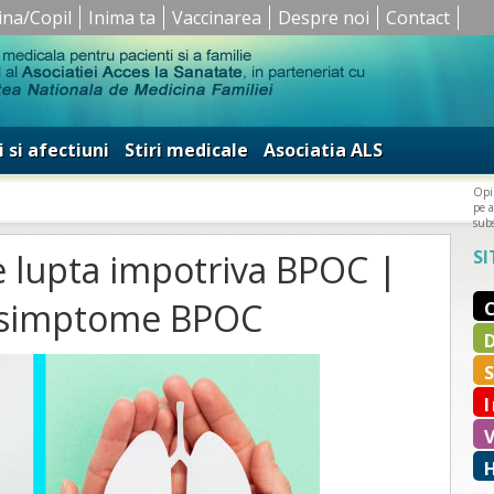
ina/Copil
Inima ta
Vaccinarea
Despre noi
Contact
i si afectiuni
Stiri medicale
Asociatia ALS
Opin
pe a
subs
SI
e lupta impotriva BPOC |
si simptome BPOC