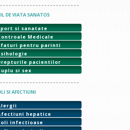
IL DE VIATA SANATOS
Sport si sanatate
Controale Medicale
Sfaturi pentru parinti
Psihologie
Drepturile pacientilor
Cuplu si sex
LI SI AFECTIUNI
Alergii
Afectiuni hepatice
Boli infectioase