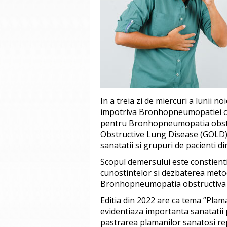
In a treia zi de miercuri a lunii
impotriva Bronhopneumopatiei obs
pentru Bronhopneumopatia obstruc
Obstructive Lung Disease (GOLD),
sanatatii si grupuri de pacienti d
Scopul demersului este constienti
cunostintelor si dezbaterea metod
Bronhopneumopatia obstructiva 
Editia din 2022 are ca tema ”Plama
evidentiaza importanta sanatatii p
pastrarea plamanilor sanatosi rep