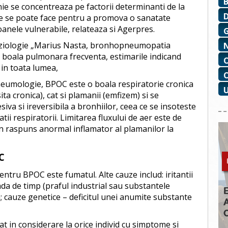
nie se concentreaza pe factorii determinanti de la
 ce se poate face pentru a promova o sanatate
oanele vulnerabile, relateaza si Agerpres.
tiziologie „Marius Nasta, bronhopneumopatia
 boala pulmonara frecventa, estimarile indicand
 in toata lumea,
eumologie, BPOC este o boala respiratorie cronica
ta cronica), cat si plamanii (emfizem) si se
va si ireversibila a bronhiilor, ceea ce se insoteste
ii respiratorii. Limitarea fluxului de aer este de
un raspuns anormal inflamator al plamanilor la
C
entru BPOC este fumatul. Alte cauze includ: iritantii
da de timp (praful industrial sau substantele
a; cauze genetice – deficitul unei anumite substante
t in considerare la orice individ cu simptome si