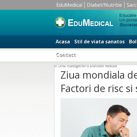
EduMedical
Diabet/Nutritie
Sarc
Acasa
Stil de viata sanatos
Bol
Contact
in urma investigatiilor si analizelor medicale.
Ziua mondiala d
Factori de risc 