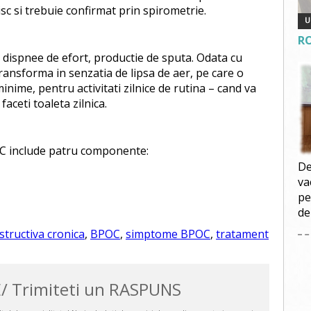
isc si trebuie confirmat prin spirometrie.
R
 dispnee de efort, productie de sputa. Odata cu
 transforma in senzatia de lipsa de aer, pe care o
 minime, pentru activitati zilnice de rutina – cand va
faceti toaleta zilnica.
C include patru componente:
De
va
pe
de
ructiva cronica
,
BPOC
,
simptome BPOC
,
tratament
/ Trimiteti un RASPUNS