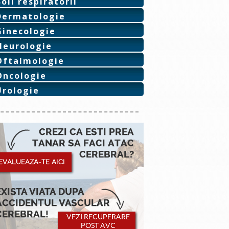
Boli respiratorii
Dermatologie
Ginecologie
Neurologie
Oftalmologie
Oncologie
Urologie