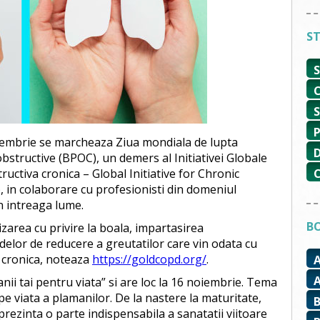
ST
 noiembrie se marcheaza Ziua mondiala de lupta
tructive (BPOC), un demers al Initiativei Globale
tiva cronica – Global Initiative for Chronic
 in colaborare cu profesionisti din domeniul
in intreaga lume.
BO
zarea cu privire la boala, impartasirea
elor de reducere a greutatilor care vin odata cu
cronica, noteaza
https://goldcopd.org/
.
nii tai pentru viata” si are loc la 16 noiembrie. Tema
e viata a plamanilor. De la nastere la maturitate,
rezinta o parte indispensabila a sanatatii viitoare