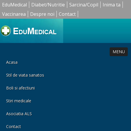
EduMedical
Diabet/Nutritie
Sarcina/Copil
Inima ta
Vaccinarea
Despre noi
Contact
MENU
Acasa
Stil de viata sanatos
Boli si afectiuni
Stiri medicale
Asociatia ALS
Contact