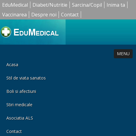
EduMedical
Diabet/Nutritie
Sarcina/Copil
Inima ta
Vaccinarea
Despre noi
Contact
MENU
Acasa
Stil de viata sanatos
Boli si afectiuni
Stiri medicale
Asociatia ALS
Contact