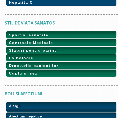
Hepatita C
STIL DE VIATA SANATOS
Sport si sanatate
Controale Medicale
Sfaturi pentru parinti
Psihologie
Drepturile pacientilor
Cuplu si sex
BOLI SI AFECTIUNI
Alergii
Afectiuni hepatice