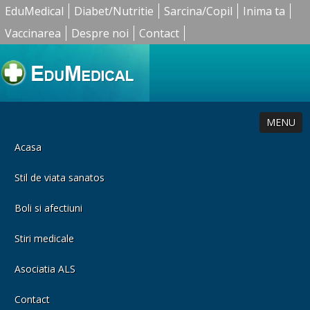
EduMedical
Diabet/Nutritie
Sarcina/Copil
Inima ta
Vaccinarea
Despre noi
Contact
MENU
Acasa
Stil de viata sanatos
Boli si afectiuni
Stiri medicale
Asociatia ALS
Contact