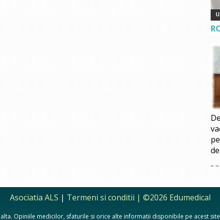
R
De
va
pe
de
Asociatia ALS
|
Termeni si conditii
| ©2026 Edumedical
lta. Opiniile medicilor, sfaturile si orice alte informatii disponibile pe acest si