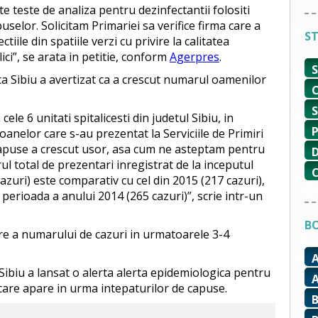
ite teste de analiza pentru dezinfectantii folositi
uselor. Solicitam Primariei sa verifice firma care a
ST
iile din spatiile verzi cu privire la calitatea
lici”, se arata in petitie, conform
Agerpres
.
ca Sibiu a avertizat ca a crescut numarul oamenilor
ele 6 unitati spitalicesti din judetul Sibiu, in
nelor care s-au prezentat la Serviciile de Primiri
apuse a crescut usor, asa cum ne asteptam pentru
l total de prezentari inregistrat de la inceputul
zuri) este comparativ cu cel din 2015 (217 cazuri),
 perioada a anului 2014 (265 cazuri)”, scrie intr-un
BO
ere a numarului de cazuri in urmatoarele 3-4
ibiu a lansat o alerta alerta epidemiologica pentru
care apare in urma intepaturilor de capuse.