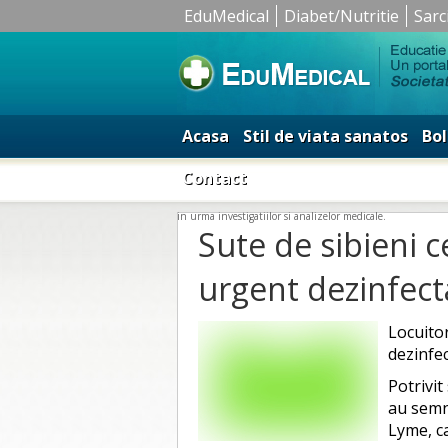
EduMedical
Diabet/Nutritie
Sarc
Acasa
Stil de viata sanatos
Bol
Contact
in urma investigatiilor si analizelor medicale.
Sute de sibieni c
urgent dezinfect
Locuitor
dezinfec
Potrivit
au semn
Lyme, c