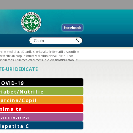
iile medicilor, sfaturile si orice alte informatii disponibile
cest site au scop informativ si educational. Ele nu pot
titui consultul medical direct si nici diagnosticul stabilit
TE-URI DEDICATE
COVID-19
Diabet/Nutritie
Sarcina/Copil
Inima ta
Vaccinarea
Hepatita C