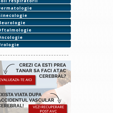
Boli respiratorii
Dermatologie
Ginecologie
Neurologie
Oftalmologie
Oncologie
Urologie