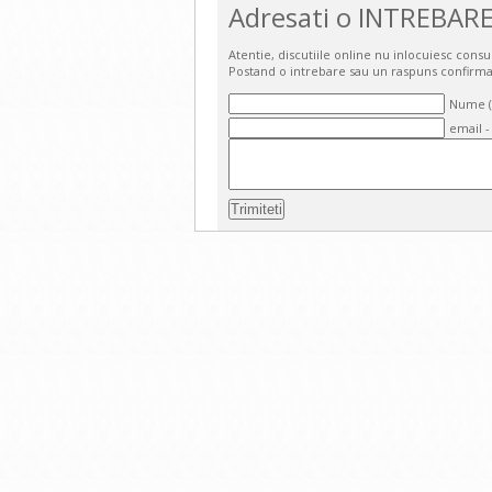
Adresati o INTREBARE
Atentie, discutiile online nu inlocuiesc cons
Postand o intrebare sau un raspuns confirma
Nume (o
email -