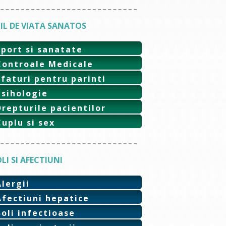
IL DE VIATA SANATOS
Sport si sanatate
Controale Medicale
Sfaturi pentru parinti
Psihologie
Drepturile pacientilor
Cuplu si sex
LI SI AFECTIUNI
Alergii
Afectiuni hepatice
Boli infectioase