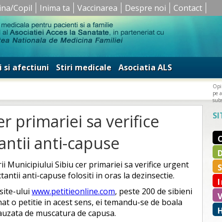
ina/Copil
Inima ta
Vaccinarea
Despre noi
Contact
i si afectiuni
Stiri medicale
Asociatia ALS
Opin
pe a
subs
SI
er primariei sa verifice
antii anti-capuse
ii Municipiului Sibiu cer primariei sa verifice urgent
tantii anti-capuse folositi in oras la dezinsectie.
 site-ului
www.petitieonline.com
, peste 200 de sibieni
at o petitie in acest sens, ei temandu-se de boala
auzata de muscatura de capusa.