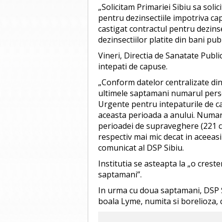
„Solicitam Primariei Sibiu sa solic
pentru dezinsectiile impotriva cap
castigat contractul pentru dezinsect
dezinsectiilor platite din bani pub
Vineri, Directia de Sanatate Publi
intepati de capuse.
„Conform datelor centralizate din c
ultimele saptamani numarul persoa
Urgente pentru intepaturile de c
aceasta perioada a anului. Numaru
perioadei de supraveghere (221 ca
respectiv mai mic decat in aceeasi
comunicat al DSP Sibiu.
Institutia se asteapta la „o crest
saptamani”.
In urma cu doua saptamani, DSP S
boala Lyme, numita si borelioza, 