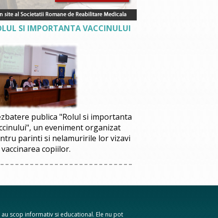
OLUL SI IMPORTANTA VACCINULUI
zbatere publica "Rolul si importanta
ccinului", un eveniment organizat
ntru parinti si nelamuririle lor vizavi
 vaccinarea copiilor.
te au scop informativ si educational. Ele nu pot