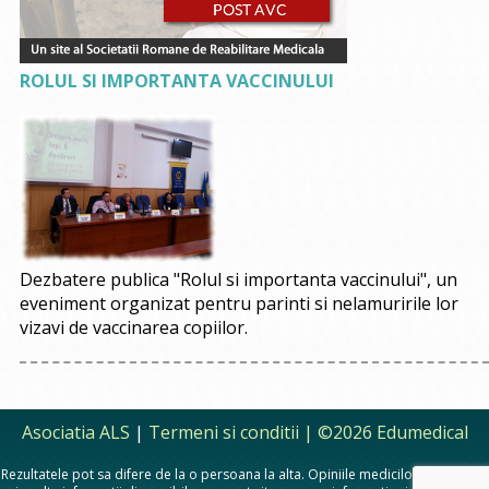
ROLUL SI IMPORTANTA VACCINULUI
Dezbatere publica "Rolul si importanta vaccinului", un
eveniment organizat pentru parinti si nelamuririle lor
vizavi de vaccinarea copiilor.
Asociatia ALS
|
Termeni si conditii
| ©2026 Edumedical
Rezultatele pot sa difere de la o persoana la alta. Opiniile medicilor, sfaturile si