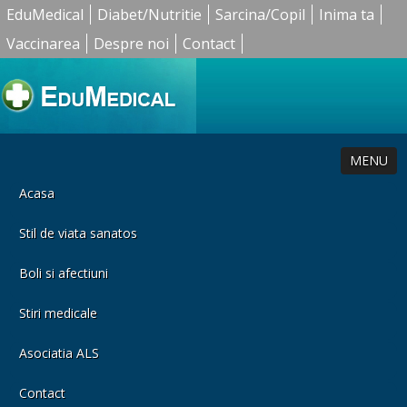
EduMedical
Diabet/Nutritie
Sarcina/Copil
Inima ta
Vaccinarea
Despre noi
Contact
MENU
Acasa
Stil de viata sanatos
Boli si afectiuni
Stiri medicale
Asociatia ALS
Contact