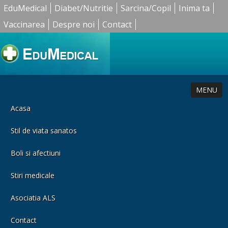
EduMedical
Diabet/Nutritie
Sarcina/Copil
Inima ta
Vaccinarea
Despre noi
Contact
MENU
Acasa
Stil de viata sanatos
Boli si afectiuni
Stiri medicale
Asociatia ALS
Contact