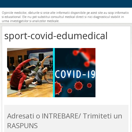
Opiniile medicilor, sfaturile si orice alte informatii disponibile pe acest site au scop informativ
si educational. Ele nu pot substitui consultul medical direct si nici diagnosticul stabilit in
urma investigatiilor si analizelor medicale.
sport-covid-edumedical
Adresati o INTREBARE/ Trimiteti un
RASPUNS