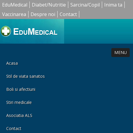
EduMedical
Diabet/Nutritie
Sarcina/Copil
Inima ta
Vaccinarea
Despre noi
Contact
MENU
Acasa
Stil de viata sanatos
Boli si afectiuni
Stiri medicale
Asociatia ALS
Contact