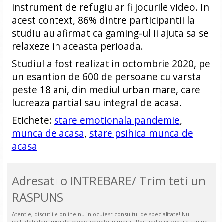
instrument de refugiu ar fi jocurile video. In
acest context, 86% dintre participantii la
studiu au afirmat ca gaming-ul ii ajuta sa se
relaxeze in aceasta perioada.
Studiul a fost realizat in octombrie 2020, pe
un esantion de 600 de persoane cu varsta
peste 18 ani, din mediul urban mare, care
lucreaza partial sau integral de acasa.
Etichete:
stare emotionala pandemie
,
munca de acasa
,
stare psihica munca de
acasa
Adresati o INTREBARE/ Trimiteti un
RASPUNS
Atentie, discutiile online nu inlocuiesc consultul de specialitate! Nu
includeti denumiri de medicamente in mesaj. Postand o intrebare sau un