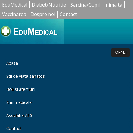
EduMedical
Diabet/Nutritie
Sarcina/Copil
Inima ta
Vaccinarea
Despre noi
Contact
MENU
Acasa
Stil de viata sanatos
Boli si afectiuni
Stiri medicale
Asociatia ALS
Contact