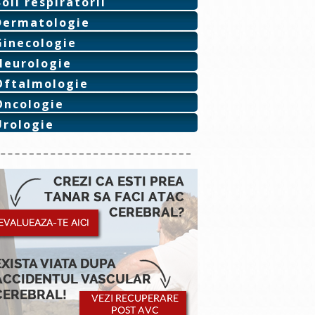
Boli respiratorii
Dermatologie
Ginecologie
Neurologie
Oftalmologie
Oncologie
Urologie