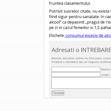
fruntea clasamentului.
Potrivit susrelor citate, nu exista
fiind sigur pentru sanatate. In ca
alcool” ca depasind „pragul de ris
pe zi in cazul femeilor si 1,5 paha
Etichete:
consumul excesiv de alc
Adresati o INTREBARE
Atentie, discutiile online nu inlocuiesc cons
Postand o intrebare sau un raspuns confirma
Nume (o
email -