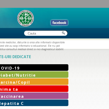
iile medicilor, sfaturile si orice alte informatii disponibile
cest site au scop informativ si educational. Ele nu pot
titui consultul medical direct si nici diagnosticul stabilit
TE-URI DEDICATE
COVID-19
Diabet/Nutritie
Sarcina/Copil
Inima ta
Vaccinarea
Hepatita C