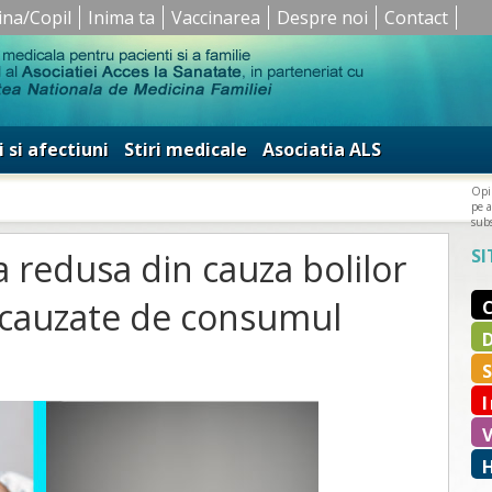
ina/Copil
Inima ta
Vaccinarea
Despre noi
Contact
i si afectiuni
Stiri medicale
Asociatia ALS
Opin
pe a
subs
SI
a redusa din cauza bolilor
r cauzate de consumul