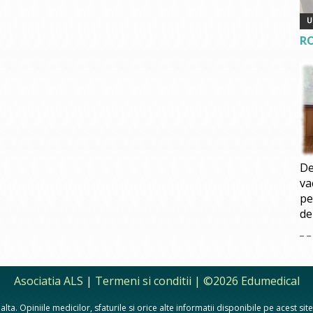
R
De
va
pe
de
Asociatia ALS
|
Termeni si conditii
| ©2026 Edumedical
lta. Opiniile medicilor, sfaturile si orice alte informatii disponibile pe acest si