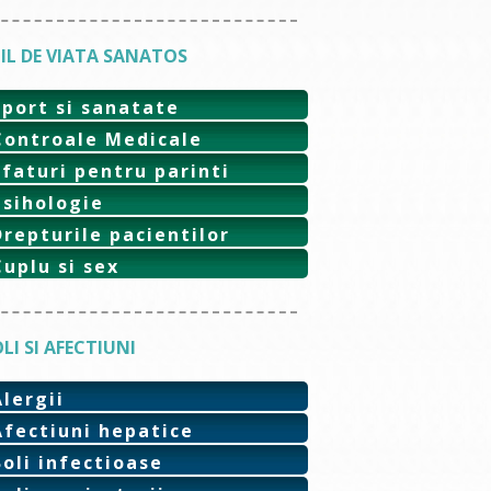
IL DE VIATA SANATOS
Sport si sanatate
Controale Medicale
Sfaturi pentru parinti
Psihologie
Drepturile pacientilor
Cuplu si sex
LI SI AFECTIUNI
Alergii
Afectiuni hepatice
Boli infectioase