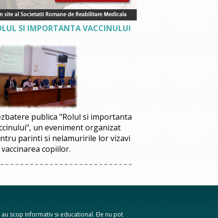
OLUL SI IMPORTANTA VACCINULUI
zbatere publica "Rolul si importanta
ccinului", un eveniment organizat
ntru parinti si nelamuririle lor vizavi
 vaccinarea copiilor.
te au scop informativ si educational. Ele nu pot