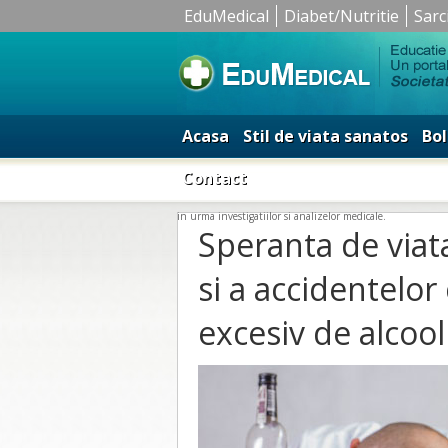
EduMedical
Diabet/Nutritie
Sarc
Acasa
Stil de viata sanatos
Bol
Contact
in urma investigatiilor si analizelor medicale.
Speranta de viat
si a accidentelo
excesiv de alcool