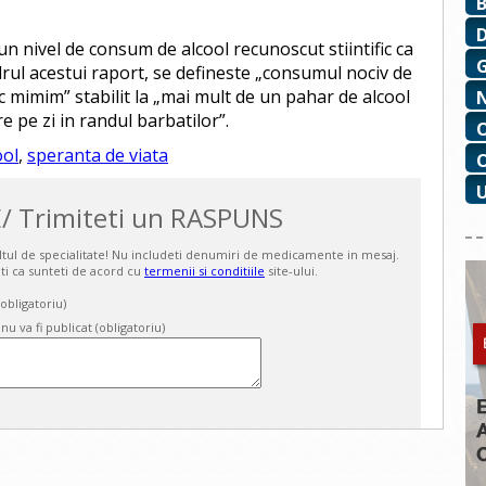
 un nivel de consum de alcool recunoscut stiintific ca
drul acestui raport, se defineste „consumul nociv de
c mimim” stabilit la „mai mult de un pahar de alcool
re pe zi in randul barbatilor”.
ool
,
speranta de viata
/ Trimiteti un RASPUNS
ultul de specialitate! Nu includeti denumiri de medicamente in mesaj.
ti ca sunteti de acord cu
termenii si conditiile
site-ului.
bligatoriu)
 nu va fi publicat (obligatoriu)