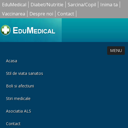
EduMedical
Diabet/Nutritie
Sarcina/Copil
Inima ta
Vaccinarea
Despre noi
Contact
MENU
Acasa
Stil de viata sanatos
Boli si afectiuni
Stiri medicale
Asociatia ALS
Contact