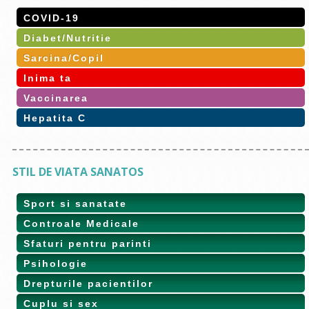
COVID-19
Diabet/Nutritie
Sarcina/Copil
Inima ta
Vaccinarea
Hepatita C
STIL DE VIATA SANATOS
Sport si sanatate
Controale Medicale
Sfaturi pentru parinti
Psihologie
Drepturile pacientilor
Cuplu si sex