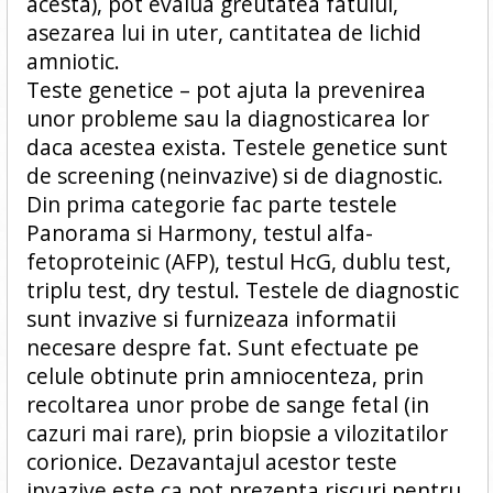
acesta), pot evalua greutatea fatului,
asezarea lui in uter, cantitatea de lichid
amniotic.
Teste genetice – pot ajuta la prevenirea
unor probleme sau la diagnosticarea lor
daca acestea exista. Testele genetice sunt
de screening (neinvazive) si de diagnostic.
Din prima categorie fac parte testele
Panorama si Harmony, testul alfa-
fetoproteinic (AFP), testul HcG, dublu test,
triplu test, dry testul. Testele de diagnostic
sunt invazive si furnizeaza informatii
necesare despre fat. Sunt efectuate pe
celule obtinute prin amniocenteza, prin
recoltarea unor probe de sange fetal (in
cazuri mai rare), prin biopsie a vilozitatilor
corionice. Dezavantajul acestor teste
invazive este ca pot prezenta riscuri pentru