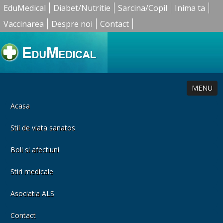
EduMedical
Diabet/Nutritie
Sarcina/Copil
Inima ta
Vaccinarea
Despre noi
Contact
MENU
Acasa
Stil de viata sanatos
Boli si afectiuni
Stiri medicale
Asociatia ALS
Contact