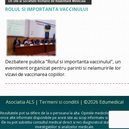
ROLUL SI IMPORTANTA VACCINULUI
Dezbatere publica "Rolul si importanta vaccinului", un
eveniment organizat pentru parinti si nelamuririle lor
vizavi de vaccinarea copiilor.
Asociatia ALS
|
Termeni si conditii
| ©2026 Edumedical
Rezultatele pot sa difere de la o persoana la alta. Opiniile medicilor, sfaturile si
orice alte informatii disponibile pe acest site au scop informativ si educational.
Ele nu pot substitui consultul medical direct si nici diagnosticul stabilit in urma
investigatiilor si analizelor medicale.