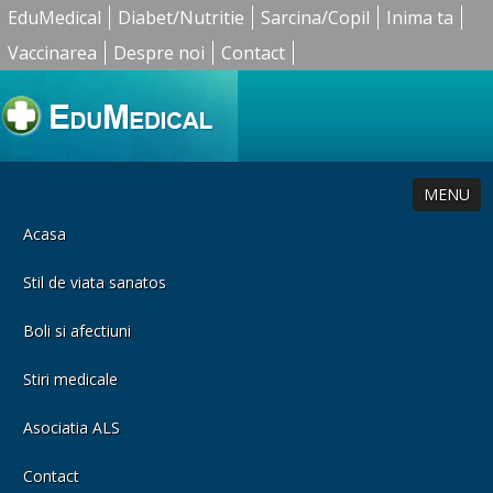
EduMedical
Diabet/Nutritie
Sarcina/Copil
Inima ta
Vaccinarea
Despre noi
Contact
MENU
Acasa
Stil de viata sanatos
Boli si afectiuni
Stiri medicale
Asociatia ALS
Contact