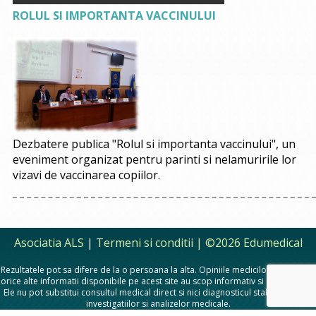
ROLUL SI IMPORTANTA VACCINULUI
Dezbatere publica "Rolul si importanta vaccinului", un
eveniment organizat pentru parinti si nelamuririle lor
vizavi de vaccinarea copiilor.
Asociatia ALS
|
Termeni si conditii
| ©2026 Edumedical
Rezultatele pot sa difere de la o persoana la alta. Opiniile medicilor, sfaturile si
orice alte informatii disponibile pe acest site au scop informativ si educational.
Ele nu pot substitui consultul medical direct si nici diagnosticul stabilit in urma
investigatiilor si analizelor medicale.