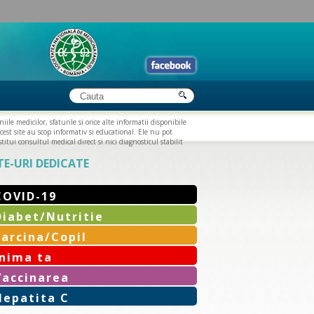
iile medicilor, sfaturile si orice alte informatii disponibile
cest site au scop informativ si educational. Ele nu pot
titui consultul medical direct si nici diagnosticul stabilit
TE-URI DEDICATE
COVID-19
Diabet/Nutritie
Sarcina/Copil
Inima ta
Vaccinarea
Hepatita C