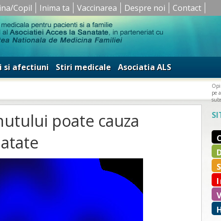
ina/Copil
Inima ta
Vaccinarea
Despre noi
Contact
i si afectiuni
Stiri medicale
Asociatia ALS
Opin
pe a
subs
SI
nutului poate cauza
atate