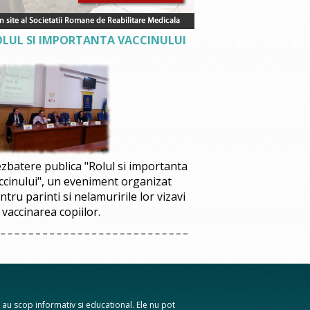
OLUL SI IMPORTANTA VACCINULUI
zbatere publica "Rolul si importanta
ccinului", un eveniment organizat
ntru parinti si nelamuririle lor vizavi
 vaccinarea copiilor.
te au scop informativ si educational. Ele nu pot