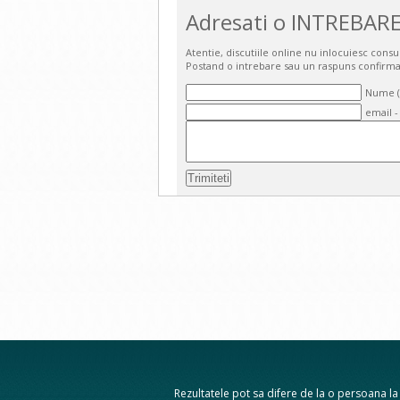
Adresati o INTREBARE
Atentie, discutiile online nu inlocuiesc cons
Postand o intrebare sau un raspuns confirma
Nume (o
email -
Rezultatele pot sa difere de la o persoana la a