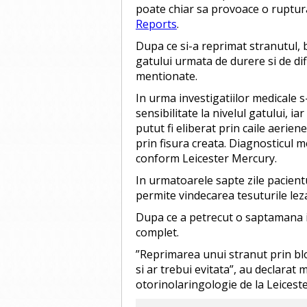
poate chiar sa provoace o ruptura
Reports
.
Dupa ce si-a reprimat stranutul, 
gatului urmata de durere si de dific
mentionate.
In urma investigatiilor medicale 
sensibilitate la nivelul gatului, ia
putut fi eliberat prin caile aerien
prin fisura creata. Diagnosticul m
conform Leicester Mercury.
In urmatoarele sapte zile pacientu
permite vindecarea tesuturile lez
Dupa ce a petrecut o saptamana in 
complet.
”Reprimarea unui stranut prin blo
si ar trebui evitata”, au declarat
otorinolaringologie de la Leiceste