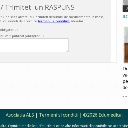
/ Trimiteti un RASPUNS
R
ultul de specialitate! Nu includeti denumiri de medicamente in mesaj.
ti ca sunteti de acord cu
termenii si conditiile
site-ului.
bligatoriu)
 nu va fi publicat (obligatoriu)
De
va
pe
de
Asociatia ALS
|
Termeni si conditii
| ©2026 Edumedical
lta. Opiniile medicilor, sfaturile si orice alte informatii disponibile pe acest si