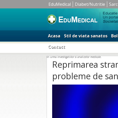
EduMedical
Diabet/Nutritie
Sarc
Acasa
Stil de viata sanatos
Bol
Contact
in urma investigatiilor si analizelor medicale.
Reprimarea stra
probleme de san