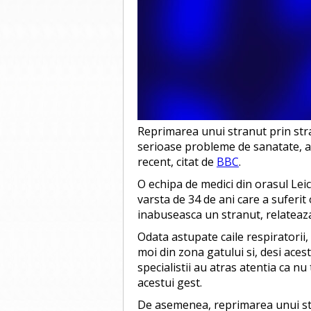
Reprimarea unui stranut prin stra
serioase probleme de sanatate, au
recent, citat de
BBC
.
O echipa de medici din orasul Lei
varsta de 34 de ani care a suferit o
inabuseasca un stranut, relateaz
Odata astupate caile respiratorii,
moi din zona gatului si, desi aces
specialistii au atras atentia ca n
acestui gest.
De asemenea, reprimarea unui str