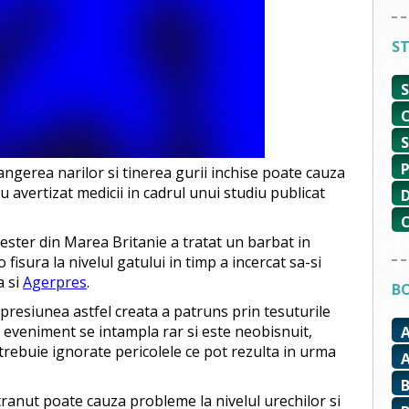
ST
ngerea narilor si tinerea gurii inchise poate cauza
 avertizat medicii in cadrul unui studiu publicat
cester din Marea Britanie a tratat un barbat in
 fisura la nivelul gatului in timp a incercat sa-si
a si
Agerpres
.
BO
 presiunea astfel creata a patruns prin tesuturile
t eveniment se intampla rar si este neobisnuit,
u trebuie ignorate pericolele ce pot rezulta in urma
anut poate cauza probleme la nivelul urechilor si