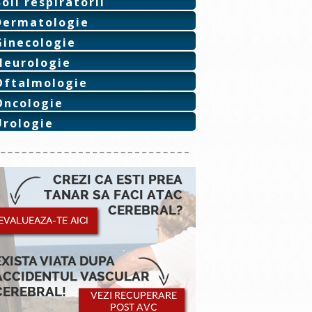
Boli respiratorii
Dermatologie
Ginecologie
Neurologie
Oftalmologie
Oncologie
Urologie