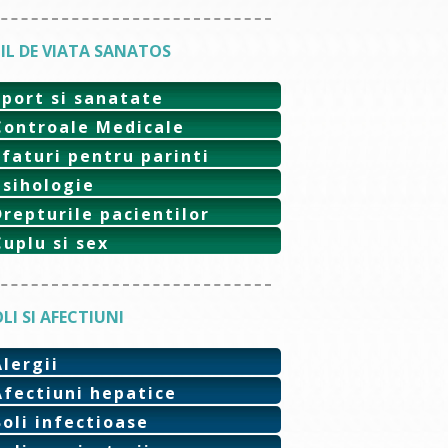
IL DE VIATA SANATOS
Sport si sanatate
Controale Medicale
Sfaturi pentru parinti
Psihologie
Drepturile pacientilor
Cuplu si sex
LI SI AFECTIUNI
Alergii
Afectiuni hepatice
Boli infectioase