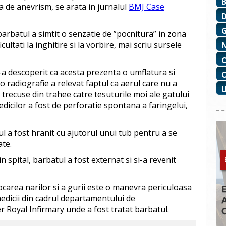
 de anevrism, se arata in jurnalul
BMJ Case
barbatul a simtit o senzatie de ”pocnitura” in zona
ultati la inghitire si la vorbire, mai scriu sursele
s-a descoperit ca acesta prezenta o umflatura si
r o radiografie a relevat faptul ca aerul care nu a
e trecuse din trahee catre tesuturile moi ale gatului
edicilor a fost de perforatie spontana a faringelui,
l a fost hranit cu ajutorul unui tub pentru a se
ate.
spital, barbatul a fost externat si si-a revenit
carea narilor si a gurii este o manevra periculoasa
 medicii din cadrul departamentului de
r Royal Infirmary unde a fost tratat barbatul.