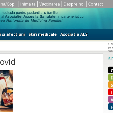
ina/Copil
Inima ta
Vaccinarea
Despre noi
Contact
i si afectiuni
Stiri medicale
Asociatia ALS
Opin
pe a
subs
SI
covid