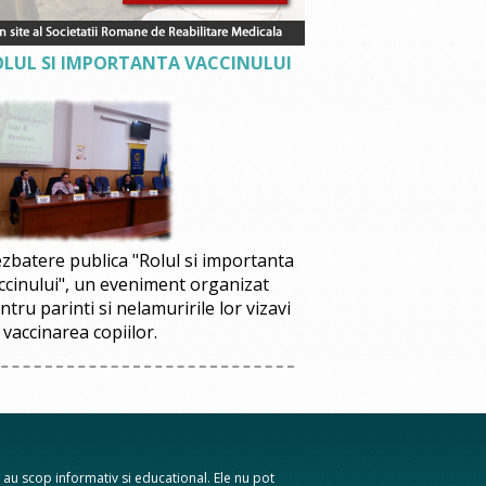
OLUL SI IMPORTANTA VACCINULUI
zbatere publica "Rolul si importanta
ccinului", un eveniment organizat
ntru parinti si nelamuririle lor vizavi
 vaccinarea copiilor.
te au scop informativ si educational. Ele nu pot