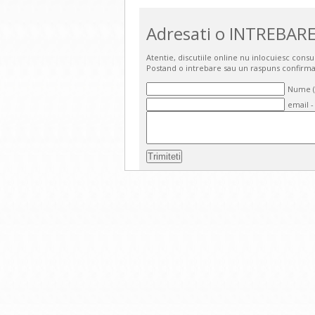
Adresati o INTREBARE
Atentie, discutiile online nu inlocuiesc cons
Postand o intrebare sau un raspuns confirma
Nume (o
email -