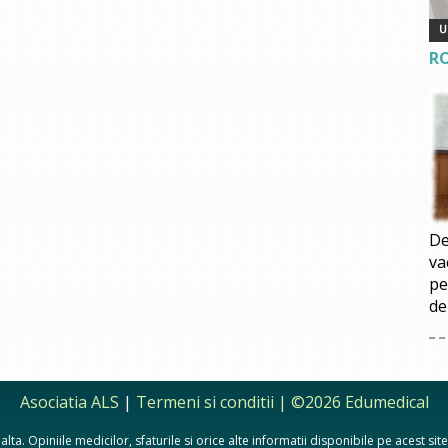
R
De
va
pe
de
Asociatia ALS
|
Termeni si conditii
| ©2026 Edumedical
lta. Opiniile medicilor, sfaturile si orice alte informatii disponibile pe acest si