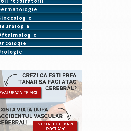
Boli respiratorii
Dermatologie
Ginecologie
Neurologie
Oftalmologie
Oncologie
Urologie