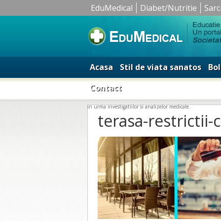
EduMedical
Diabet/Nutritie
Sarc
Acasa
Stil de viata sanatos
Bol
Contact
in urma investigatiilor si analizelor medicale.
terasa-restrictii-