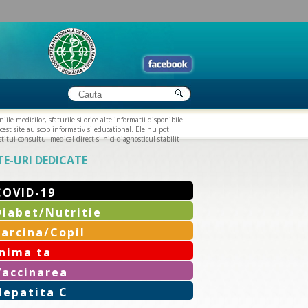
iile medicilor, sfaturile si orice alte informatii disponibile
cest site au scop informativ si educational. Ele nu pot
titui consultul medical direct si nici diagnosticul stabilit
TE-URI DEDICATE
COVID-19
Diabet/Nutritie
Sarcina/Copil
Inima ta
Vaccinarea
Hepatita C