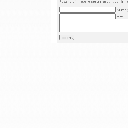
Postand o intrebare sau un raspuns confirma
Nume (o
email -