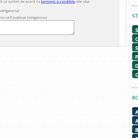
ti ca sunteti de acord cu
termenii si conditiile
site-ului.
bligatoriu)
ST
 nu va fi publicat (obligatoriu)
BO