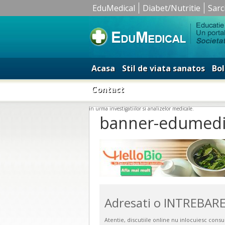
EduMedical
Diabet/Nutritie
Sarc
Acasa
Stil de viata sanatos
Bol
Contact
in urma investigatiilor si analizelor medicale.
banner-edumedi
Adresati o INTREBARE
Atentie, discutiile online nu inlocuiesc cons