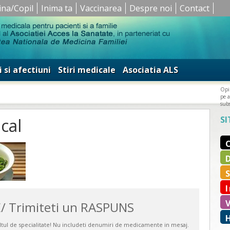
ina/Copil
Inima ta
Vaccinarea
Despre noi
Contact
i si afectiuni
Stiri medicale
Asociatia ALS
Opin
pe a
subs
SI
cal
/ Trimiteti un RASPUNS
ultul de specialitate! Nu includeti denumiri de medicamente in mesaj.