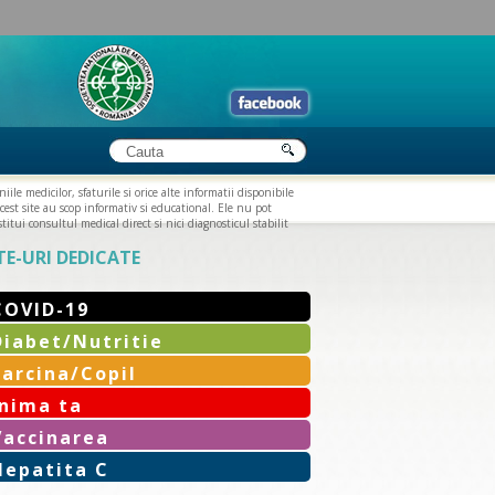
iile medicilor, sfaturile si orice alte informatii disponibile
cest site au scop informativ si educational. Ele nu pot
titui consultul medical direct si nici diagnosticul stabilit
TE-URI DEDICATE
COVID-19
Diabet/Nutritie
Sarcina/Copil
Inima ta
Vaccinarea
Hepatita C