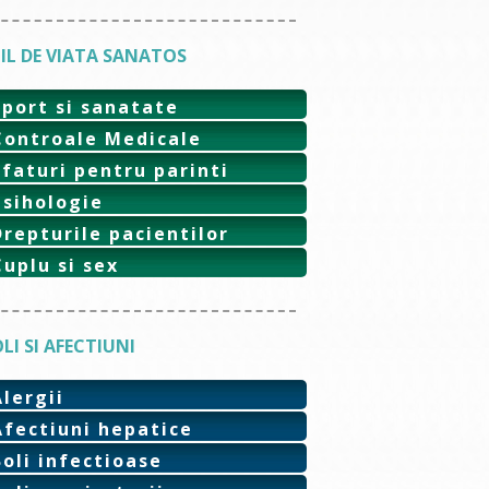
IL DE VIATA SANATOS
Sport si sanatate
Controale Medicale
Sfaturi pentru parinti
Psihologie
Drepturile pacientilor
Cuplu si sex
LI SI AFECTIUNI
Alergii
Afectiuni hepatice
Boli infectioase