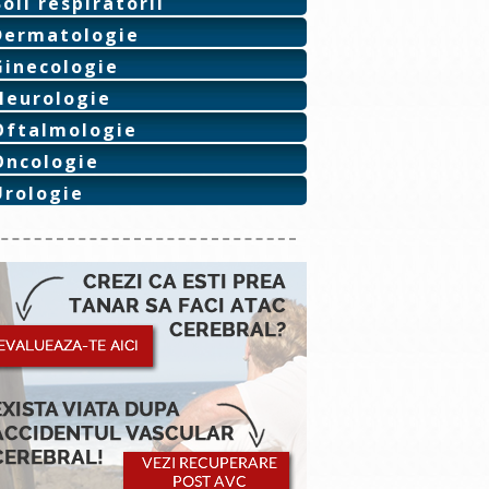
Boli respiratorii
Dermatologie
Ginecologie
Neurologie
Oftalmologie
Oncologie
Urologie