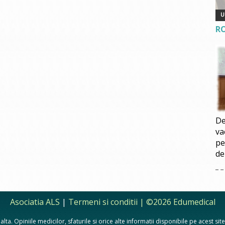
R
De
va
pe
de
Asociatia ALS
|
Termeni si conditii
| ©2026 Edumedical
lta. Opiniile medicilor, sfaturile si orice alte informatii disponibile pe acest si