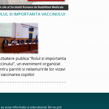
OLUL SI IMPORTANTA VACCINULUI
zbatere publica "Rolul si importanta
ccinului", un eveniment organizat
ntru parinti si nelamuririle lor vizavi
 vaccinarea copiilor.
te au scop informativ si educational. Ele nu pot