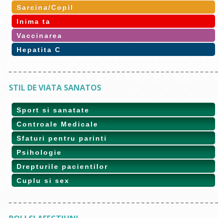
Sarcina/Copil
Inima ta
Vaccinarea
Hepatita C
STIL DE VIATA SANATOS
Sport si sanatate
Controale Medicale
Sfaturi pentru parinti
Psihologie
Drepturile pacientilor
Cuplu si sex