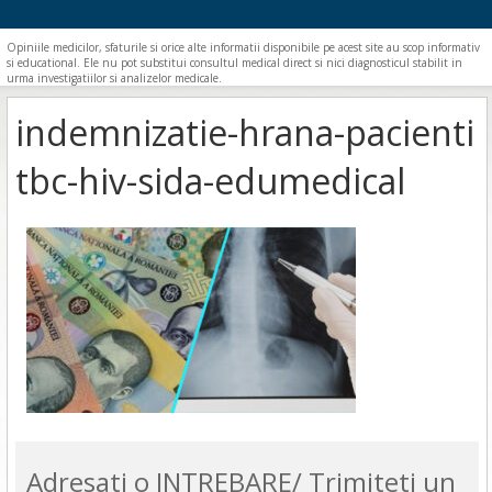
Opiniile medicilor, sfaturile si orice alte informatii disponibile pe acest site au scop informativ
si educational. Ele nu pot substitui consultul medical direct si nici diagnosticul stabilit in
urma investigatiilor si analizelor medicale.
indemnizatie-hrana-pacienti
tbc-hiv-sida-edumedical
Adresati o INTREBARE/ Trimiteti un