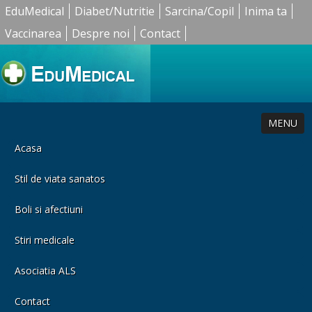
EduMedical
Diabet/Nutritie
Sarcina/Copil
Inima ta
Vaccinarea
Despre noi
Contact
MENU
Acasa
Stil de viata sanatos
Boli si afectiuni
Stiri medicale
Asociatia ALS
Contact