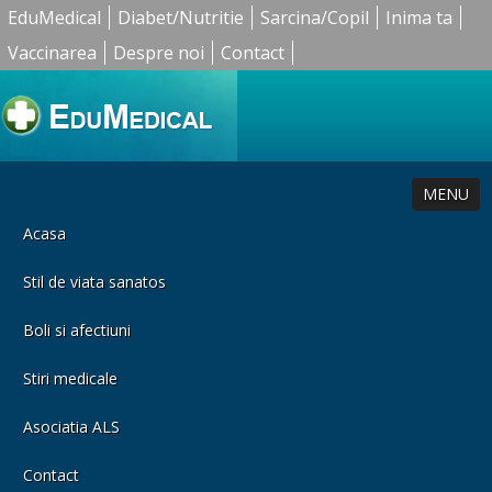
EduMedical
Diabet/Nutritie
Sarcina/Copil
Inima ta
Vaccinarea
Despre noi
Contact
MENU
Acasa
Stil de viata sanatos
Boli si afectiuni
Stiri medicale
Asociatia ALS
Contact