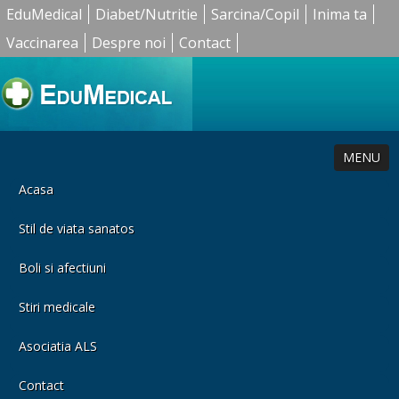
EduMedical
Diabet/Nutritie
Sarcina/Copil
Inima ta
Vaccinarea
Despre noi
Contact
MENU
Acasa
Stil de viata sanatos
Boli si afectiuni
Stiri medicale
Asociatia ALS
Contact