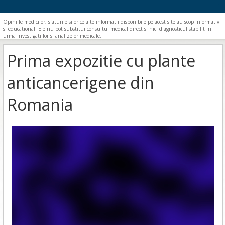
Opiniile medicilor, sfaturile si orice alte informatii disponibile pe acest site au scop informativ
si educational. Ele nu pot substitui consultul medical direct si nici diagnosticul stabilit in
urma investigatiilor si analizelor medicale.
Prima expozitie cu plante
anticancerigene din
Romania